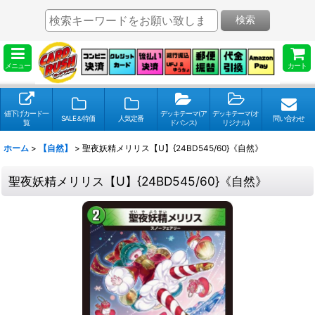
検索
メニュー
カート
値下げカード一
デッキテーマ(ア
デッキテーマ(オ
SALE＆特価
人気定番
問い合わせ
覧
ドバンス)
リジナル)
ホーム
>
【自然】
>
聖夜妖精メリリス【U】{24BD545/60}《自然》
聖夜妖精メリリス【U】{24BD545/60}《自然》