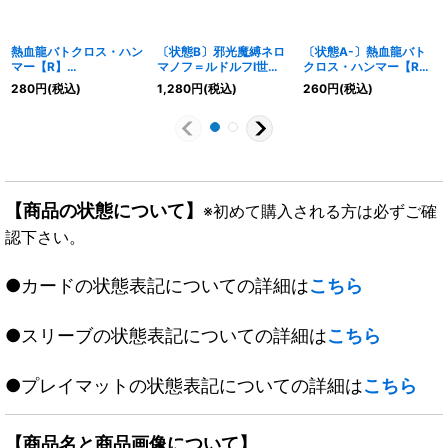
熱血龍バトクロス・ハン
〔状態B〕邪光魔縛ネロ
〔状態A-〕熱血龍バト
マー【R】
マノフ＝ルドルフI世
クロス・ハンマー【R】
{RP2114A/20}《火》
【SR】
{RP2114A/20}《火》
280
円
(税込)
1,280
円
(税込)
260
円
(税込)
{25RP2SP4/SP5}
《多》
【商品の状態について】
※初めて購入される方は必ずご確
認下さい。
●カードの状態表記についての詳細は
こちら
●スリーブの状態表記についての詳細は
こちら
●プレイマットの状態表記についての詳細は
こちら
【商品名と商品画像について】