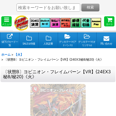
検索
メニュー
カート
値下げカード一
デッキテーマ(ア
デッキテーマ(オ
SALE＆特価
人気定番
問い合わせ
覧
ドバンス)
リジナル)
ホーム
>
【火】
>
〔状態B〕ヨビニオン・フレイムバーン【VR】{24EX3秘8/秘20}《火》
〔状態B〕ヨビニオン・フレイムバーン【VR】{24EX3
秘8/秘20}《火》