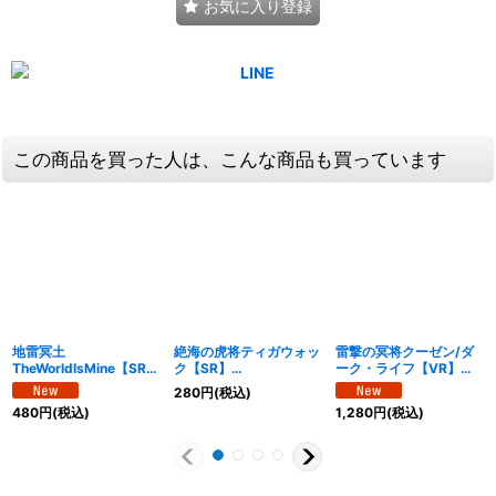
お気に入り登録
この商品を買った人は、こんな商品も買っています
地雷冥土
絶海の虎将ティガウォッ
雷撃の冥将クーゼン/ダ
TheWorldIsMine【SR】
ク【SR】
ーク・ライフ【VR】
{24EX422/100}《多》
{24EX47/100}《水》
{24EX439/100}《多》
280
円
(税込)
480
円
(税込)
1,280
円
(税込)