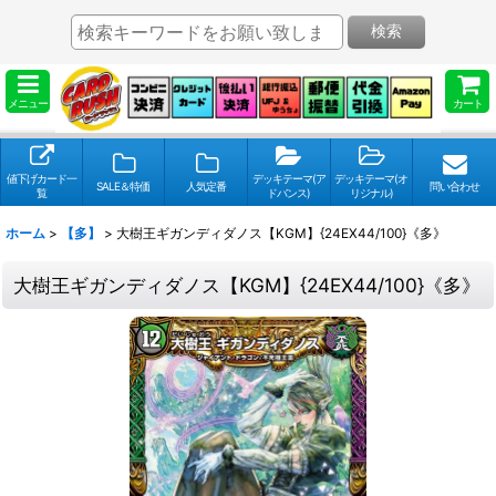
検索
メニュー
カート
値下げカード一
デッキテーマ(ア
デッキテーマ(オ
SALE＆特価
人気定番
問い合わせ
覧
ドバンス)
リジナル)
ホーム
>
【多】
>
大樹王ギガンディダノス【KGM】{24EX44/100}《多》
大樹王ギガンディダノス【KGM】{24EX44/100}《多》