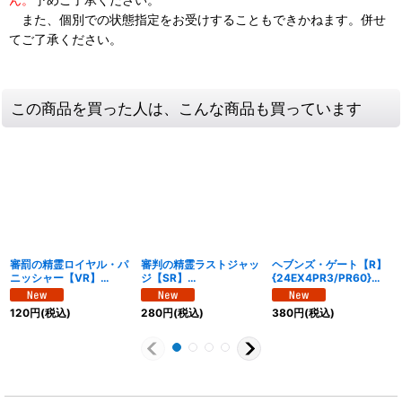
また、個別での状態指定をお受けすることもできかねます。併せ
てご了承ください。
この商品を買った人は、こんな商品も買っています
審罰の精霊ロイヤル・パ
審判の精霊ラストジャッ
ヘブンズ・ゲート【R】
ニッシャー【VR】
ジ【SR】
{24EX4PR3/PR60}
{24EX430/100}《多》
{24EX412/100}《多》
《光》
120
円
(税込)
280
円
(税込)
380
円
(税込)