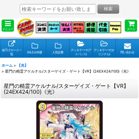
検索
メニュー
カート
値下げカード一
デッキテーマ(ア
デッキテーマ(オ
SALE＆特価
人気定番
問い合わせ
覧
ドバンス)
リジナル)
ホーム
>
【光】
>
星門の精霊アケルナル/スターゲイズ・ゲート【VR】{24EX424/100}《光》
星門の精霊アケルナル/スターゲイズ・ゲート【VR】
{24EX424/100}《光》