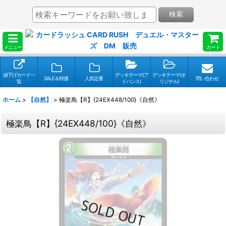
検索
メニュー
カート
値下げカード一
デッキテーマ(ア
デッキテーマ(オ
SALE＆特価
人気定番
問い合わせ
覧
ドバンス)
リジナル)
ホーム
>
【自然】
>
極楽鳥【R】{24EX448/100}《自然》
極楽鳥【R】{24EX448/100}《自然》