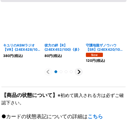
キユリのASMラジオ
彼方の絆【R】
守護地龍ザノウハウ
【VR】{24EX428/100}
{24EX452/100}《多》
【SR】{24EX420/100}
《自然》
《多》
380
円
(税込)
80
円
(税込)
120
円
(税込)
【商品の状態について】
※初めて購入される方は必ずご確
認下さい。
●カードの状態表記についての詳細は
こちら