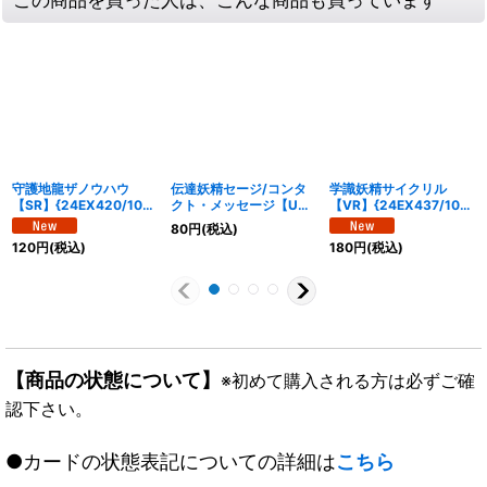
守護地龍ザノウハウ
伝達妖精セージ/コンタ
学識妖精サイクリル
【SR】{24EX420/100}
クト・メッセージ【U】
【VR】{24EX437/100}
《多》
{24EX466/100}《水》
《多》
80
円
(税込)
120
円
(税込)
180
円
(税込)
【商品の状態について】
※初めて購入される方は必ずご確
認下さい。
●カードの状態表記についての詳細は
こちら