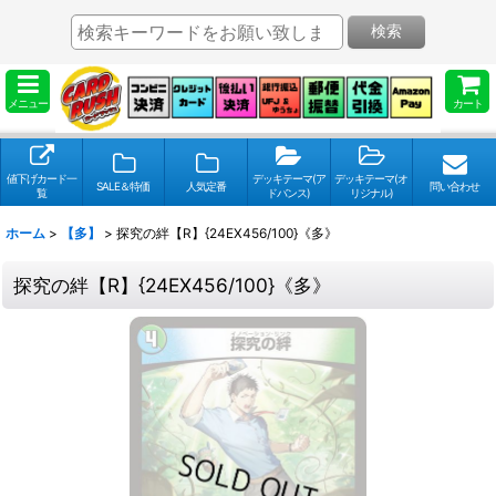
検索
メニュー
カート
値下げカード一
デッキテーマ(ア
デッキテーマ(オ
SALE＆特価
人気定番
問い合わせ
覧
ドバンス)
リジナル)
ホーム
>
【多】
>
探究の絆【R】{24EX456/100}《多》
探究の絆【R】{24EX456/100}《多》