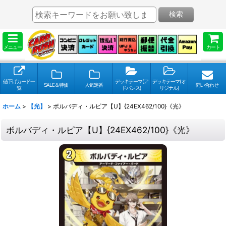
検索
メニュー
カート
値下げカード一
デッキテーマ(ア
デッキテーマ(オ
SALE＆特価
人気定番
問い合わせ
覧
ドバンス)
リジナル)
ホーム
>
【光】
>
ボルバディ・ルピア【U】{24EX462/100}《光》
ボルバディ・ルピア【U】{24EX462/100}《光》