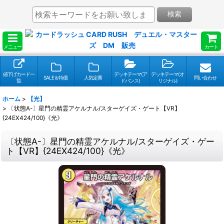
検索
メニュー
カート
値下げカード一
デッキテーマ(ア
デッキテーマ(オ
SALE＆特価
人気定番
問い合わせ
覧
ドバンス)
リジナル)
ホーム
>
【光】
>
〔状態A-〕星門の精霊アケルナル/スターゲイズ・ゲート【VR】
{24EX424/100}《光》
〔状態A-〕星門の精霊アケルナル/スターゲイズ・ゲー
ト【VR】{24EX424/100}《光》