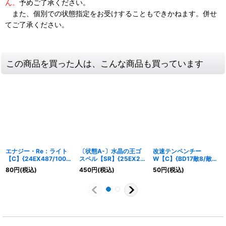
ん。
予めご了承ください。
また、個別での状態指定をお受けすることもできかねます。併せ
てご了承ください。
この商品を買った人は、こんな商品も買っています
エナジー・Re：ライト
〔状態A-〕水晶の王ゴ
改速テンペンチー
【C】{24EX487/100}
スペル【SR】{25EX2超
W【C】{BD17敵8/敵
《水》
10/超50}《多》
10}《水》
80
円
(税込)
450
円
(税込)
50
円
(税込)