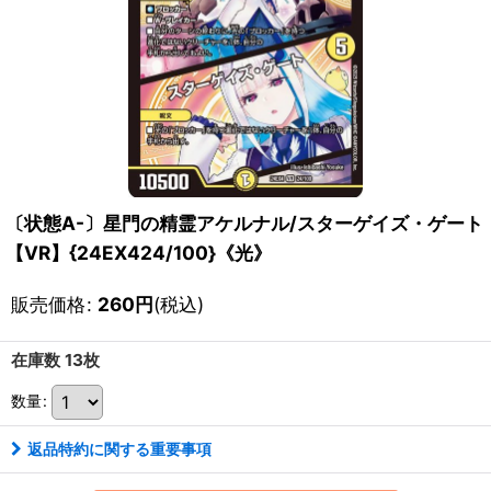
〔状態A-〕星門の精霊アケルナル/スターゲイズ・ゲート
【VR】{24EX424/100}《光》
販売価格
:
260
円
(税込)
在庫数 13枚
数量
:
返品特約に関する重要事項