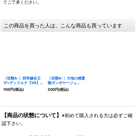
てご了承ください。
この商品を買った人は、こんな商品も買っています
〔状態A-〕邪帝縫合王
〔状態A-〕大地の精霊
ザ=デッドルナ【VR】
龍ボンボヤージュ
{EX1814/75}《多》
【VR】{24EX433/100}
100
円
(税込)
200
円
(税込)
《多》
【商品の状態について】
※初めて購入される方は必ずご確
認下さい。