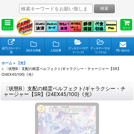
検索
メニュー
カート
値下げカード一
デッキテーマ(ア
デッキテーマ(オ
SALE＆特価
人気定番
問い合わせ
覧
ドバンス)
リジナル)
ホーム
>
【光】
>
〔状態B〕支配の精霊ペルフェクト/ギャラクシー・チャージャー【SR】
{24EX45/100}《光》
〔状態B〕支配の精霊ペルフェクト/ギャラクシー・チ
ャージャー【SR】{24EX45/100}《光》