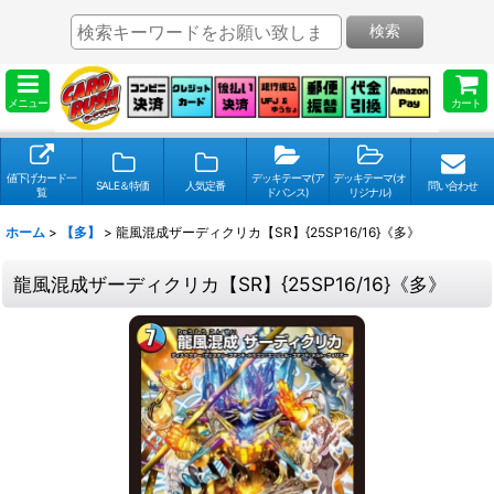
検索
メニュー
カート
値下げカード一
デッキテーマ(ア
デッキテーマ(オ
SALE＆特価
人気定番
問い合わせ
覧
ドバンス)
リジナル)
ホーム
>
【多】
>
龍風混成ザーディクリカ【SR】{25SP16/16}《多》
龍風混成ザーディクリカ【SR】{25SP16/16}《多》