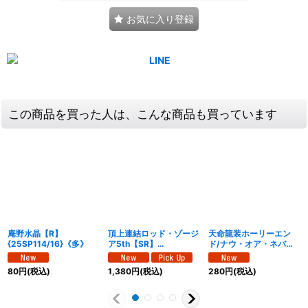
お気に入り登録
この商品を買った人は、こんな商品も買っています
庵野水晶【R】
頂上連結ロッド・ゾージ
天命龍装ホーリーエン
{25SP114/16}《多》
ア5th【SR】
ド/ナウ・オア・ネバー
{25SP15/16}《多》
【SR】{25SP13/16}
《多》
80
円
(税込)
1,380
円
(税込)
280
円
(税込)