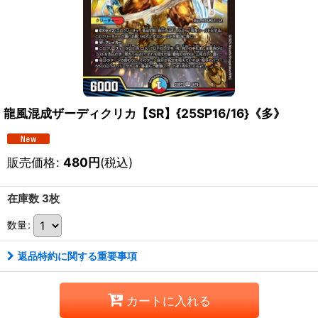
龍風混成ザーディクリカ【SR】{25SP16/16}《多》
販売価格
:
480
円
(税込)
在庫数 3枚
数量
:
返品特約に関する重要事項
カートに入れる