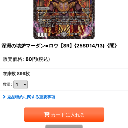
深淵の壊炉マーダン=ロウ【SR】{25SD14/13}《闇》
販売価格
:
80
円
(税込)
在庫数 899枚
数量
:
返品特約に関する重要事項
カートに入れる