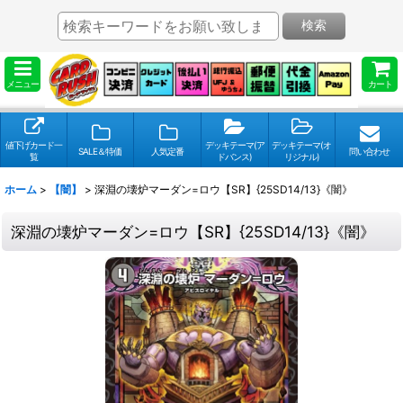
検索
メニュー
カート
値下げカード一
デッキテーマ(ア
デッキテーマ(オ
SALE＆特価
人気定番
問い合わせ
覧
ドバンス)
リジナル)
ホーム
>
【闇】
>
深淵の壊炉マーダン=ロウ【SR】{25SD14/13}《闇》
深淵の壊炉マーダン=ロウ【SR】{25SD14/13}《闇》