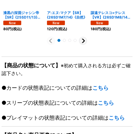
漆黒の深淵ジャシン帝
ア:エヌ:マクア【SR】
謀遠テレスコ=テレス
【SR】{25SD11/13}
{26SD1M7/14}《自然》
【VR】{26SD1M8/14}
《闇》
《闇》
80
円
(税込)
120
円
(税込)
180
円
(税込)
【商品の状態について】
※初めて購入される方は必ずご確
認下さい。
●カードの状態表記についての詳細は
こちら
●スリーブの状態表記についての詳細は
こちら
●プレイマットの状態表記についての詳細は
こちら