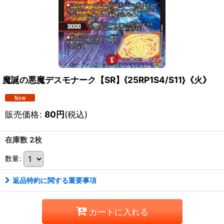
魔誕の悪魔デスモナーク【SR】{25RP1S4/S11}《火》
販売価格
:
80
円
(税込)
在庫数 2枚
数量
:
返品特約に関する重要事項
カートに入れる