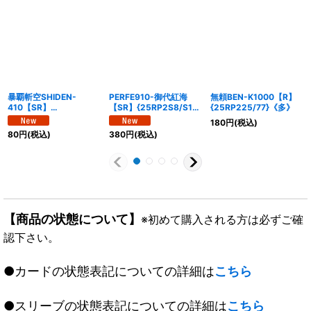
暴覇斬空SHIDEN-
PERFE910-御代紅海
無頼BEN-K1000【R】
410【SR】
【SR】{25RP2S8/S11}
{25RP225/77}《多》
{25RP1S9/S11}《多》
《多》
180
円
(税込)
80
円
(税込)
380
円
(税込)
【商品の状態について】
※初めて購入される方は必ずご確
認下さい。
●カードの状態表記についての詳細は
こちら
●スリーブの状態表記についての詳細は
こちら