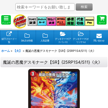
検索
メニュー
カート
値下げカード一
デッキテーマ(ア
デッキテーマ(オ
SALE＆特価
人気定番
問い合わせ
覧
ドバンス)
リジナル)
ホーム
>
【火】
>
魔誕の悪魔デスモナーク【SR】{25RP1S4/S11}《火》
魔誕の悪魔デスモナーク【SR】{25RP1S4/S11}《火》