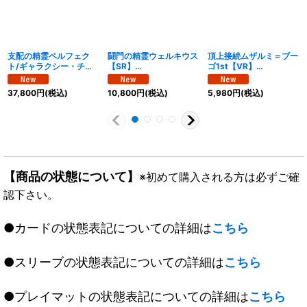
支配の精霊ペルフェク
闘門の精霊ウェルキウス
頂上接続ムザルミ＝ブー
ト/ギャラクシー・チャ
【SR】
ゴ1st【VR】
ージャー【SR】
{25RP4SP1/SP5}
{25RP1SP3/SP5}
{25RP3SP1/SP5}
《光》
《多》
37,800
円
(税込)
10,800
円
(税込)
5,980
円
(税込)
《光》
【商品の状態について】
※初めて購入される方は必ずご確
認下さい。
●カードの状態表記についての詳細は
こちら
●スリーブの状態表記についての詳細は
こちら
●プレイマットの状態表記についての詳細は
こちら