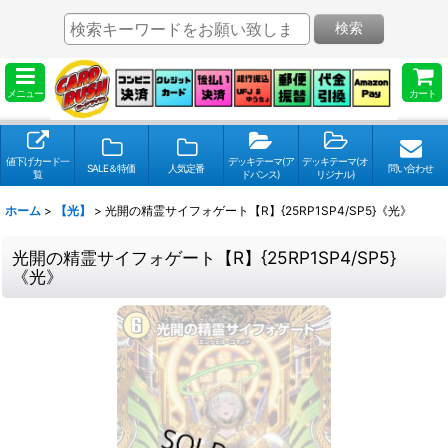
検索
メニュー
カート
値下げカード一
デッキテーマ(ア
デッキテーマ(オ
SALE＆特価
人気定番
問い合わせ
覧
ドバンス)
リジナル)
ホーム
>
【光】
>
光開の精霊サイフォゲート【R】{25RP1SP4/SP5}《光》
光開の精霊サイフォゲート【R】{25RP1SP4/SP5}
《光》