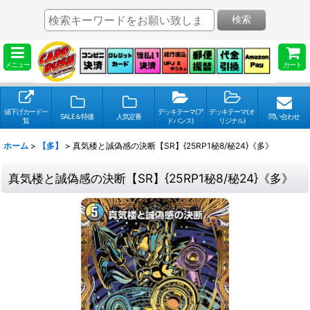
検索
メニュー
カート
値下げカード一
デッキテーマ(ア
デッキテーマ(オ
SALE＆特価
人気定番
問い合わせ
覧
ドバンス)
リジナル)
ホーム
>
【多】
>
真気楼と誠偽感の決断【SR】{25RP1秘8/秘24}《多》
真気楼と誠偽感の決断【SR】{25RP1秘8/秘24}《多》