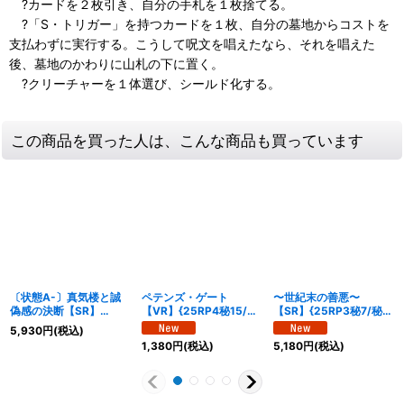
?カードを２枚引き、自分の手札を１枚捨てる。
?「S・トリガー」を持つカードを１枚、自分の墓地からコストを
支払わずに実行する。こうして呪文を唱えたなら、それを唱えた
後、墓地のかわりに山札の下に置く。
?クリーチャーを１体選び、シールド化する。
この商品を買った人は、こんな商品も買っています
〔状態A-〕真気楼と誠
ペテンズ・ゲート
〜世紀末の善悪〜
偽感の決断【SR】
【VR】{25RP4秘15/秘
【SR】{25RP3秘7/秘
{25RP1秘8/秘24}
24}《多》
24}《多》
5,930
円
(税込)
《多》
1,380
円
(税込)
5,180
円
(税込)