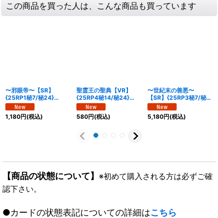
この商品を買った人は、こんな商品も買っています
〜邪眼帝〜【SR】
聖霊王の聖典【VR】
〜世紀末の善悪〜
{25RP1秘7/秘24}
{25RP4秘14/秘24}
【SR】{25RP3秘7/秘
《多》
《多》
24}《多》
1,180
円
(税込)
580
円
(税込)
5,180
円
(税込)
【商品の状態について】
※初めて購入される方は必ずご確
認下さい。
●カードの状態表記についての詳細は
こちら