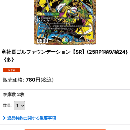
竜社長ゴルファウンデーション【SR】{25RP1秘9/秘24}
《多》
販売価格
:
780
円
(税込)
在庫数 2枚
数量
:
返品特約に関する重要事項