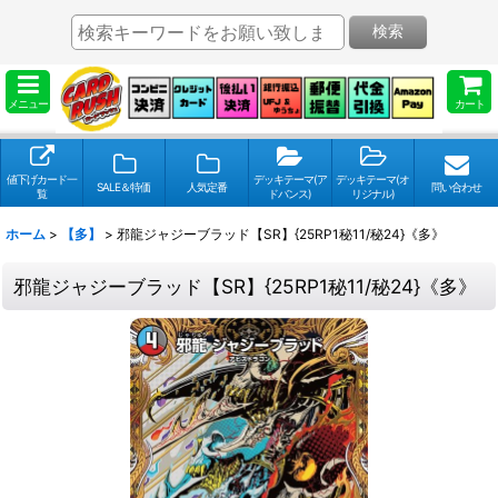
検索
メニュー
カート
値下げカード一
デッキテーマ(ア
デッキテーマ(オ
SALE＆特価
人気定番
問い合わせ
覧
ドバンス)
リジナル)
ホーム
>
【多】
>
邪龍ジャジーブラッド【SR】{25RP1秘11/秘24}《多》
邪龍ジャジーブラッド【SR】{25RP1秘11/秘24}《多》