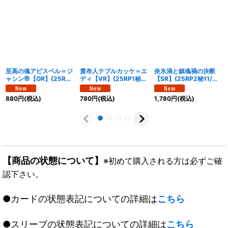
至高の魂アビスベル＝ジ
貴布人テブルカッケ＝エ
炎氷渦と鎮魂禍の決断
ャシン帝【OR】{25RP1
ディ【VR】{25RP1秘
【SR】{25RP2秘11/秘
秘1/秘24}《多》
14/秘24}《闇》
24}《多》
880
円
(税込)
780
円
(税込)
1,780
円
(税込)
【商品の状態について】
※初めて購入される方は必ずご確
認下さい。
●カードの状態表記についての詳細は
こちら
●スリーブの状態表記についての詳細は
こちら