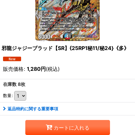
邪龍ジャジーブラッド【SR】{25RP1秘11/秘24}《多》
販売価格
:
1,280
円
(税込)
在庫数 8枚
数量
:
返品特約に関する重要事項
カートに入れる