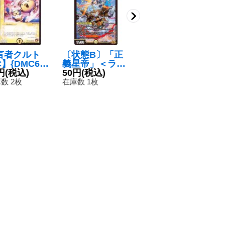
言者クルト
〔状態B〕「正
豪運の絆【R】
C
】{DMC681
義星帝」＜ライ
{25RP4T4/T10}
R
22}《光》
円
(税込)
オネル.Star＞
50円
(税込)
《多》
80円
(税込)
《
8
【SR】{RP21S
数 2枚
在庫数 1枚
在庫数 158点
在
1/S8}《光》