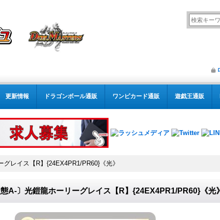
更新情報
ドラゴンボール通販
ワンピカード通販
遊戯王通販
レイス【R】{24EX4PR1/PR60}《光》
態A-〕光鎧龍ホーリーグレイス【R】{24EX4PR1/PR60}《光