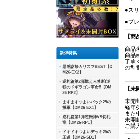
●ス
●プ
【商
商品
新弾特集
商品
了承
悪感謝祭カリスマBEST【D
の型
M26-EX2】
逆札篇第2弾燃えろ禁断!逆
転のドギラゴン革命!!【DM
【未
26-RP2】
未開
ますますつよいパック25の
経年
援軍【DM26-EX1】
また
逆札篇第1弾逆転神VS切札
未開
竜【DM26-RP1】
ご購
ドキドキつよいデッキ25の
王道【DM26-SD1】