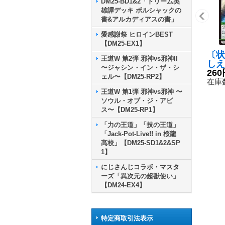
DM25-BD1&2「ドリーム英
雄譚デッキ ボルシャックの
書&アルカディアスの書」
愛感謝祭 ヒロインBEST
【DM25-EX1】
〔状
王道W 第2弾 邪神vs邪神II
しえ
〜ジャシン・イン・ザ・シ
【U
260
ェル〜【DM25-RP2】
R39
在庫数
然》
王道W 第1弾 邪神vs邪神 〜
ソウル・オブ・ジ・アビ
ス〜【DM25-RP1】
「力の王道」「技の王道」
「Jack-Pot-Live!! in 桜龍
高校」【DM25-SD1&2&SP
1】
にじさんじコラボ・マスタ
ーズ「異次元の超獣使い」
【DM24-EX4】
特定商取引法表示