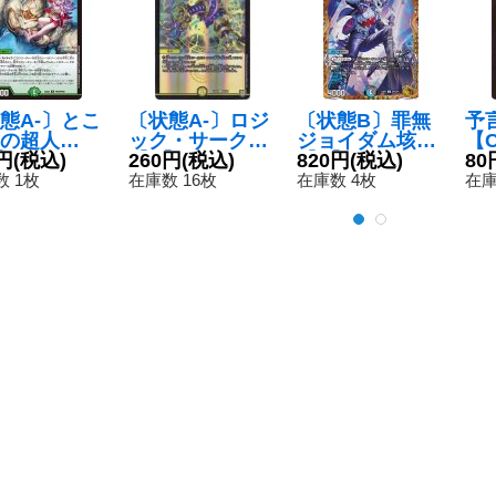
態A-〕とこ
〔状態A-〕ロジ
〔状態B〕罪無
予
の超人
ック・サークル
ジョイダム垓
【C
】{24EX4P
円
(税込)
【C】{EX0364/
260円
(税込)
【U】{23RP3S
820円
(税込)
7/
80
/PR60}《自
69}《光》
P4/SP5}《多》
 1枚
在庫数 16枚
在庫数 4枚
在庫