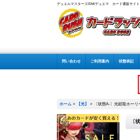
デュエルマスターズ/DM/デュエマ カード通販サイト
問い合わせ
ご利用案内
状態表記
ホーム
>
【光】
>
〔状態A-〕光鎧龍ホーリーグ
〔状