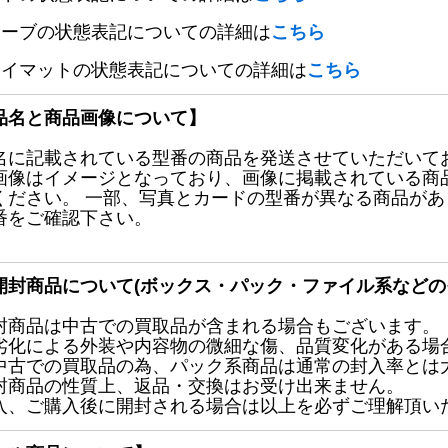
リーブの状態表記についての詳細は
こちら
レイマットの状態表記についての詳細は
こちら
品名と商品画像について】
名に記載されている型番の商品を発送させていただいて
画像はイメージとなっており、画像に掲載されている商
ください。 一部、写真とカードの型番が異なる商品が
番をご確認下さい。
開封商品について(ボックス・パック・ファイル系などの
封商品は中古での買取品が含まれる場合もございます。
劣化による外装や内容物の微細な傷、品質変化がある場
中古での買取品の為、パック系商品は通常の封入率とは
封商品の性質上、返品・交換はお受け出来ません。
入、ご購入後に開封される場合は以上を必ずご理解頂い