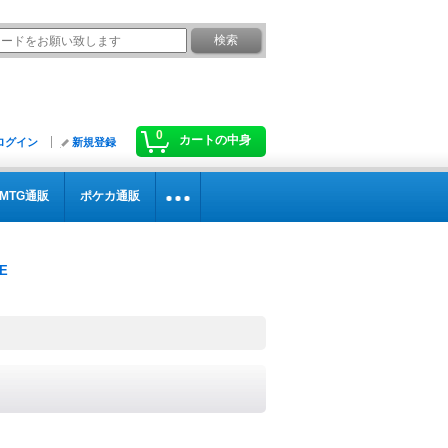
0
カートの中身
ログイン
新規登録
MTG通販
ポケカ通販
》