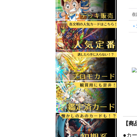
在
【商
●カ