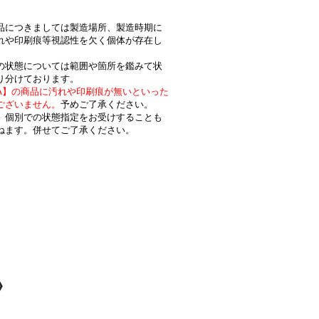
品につきましては製造場所、製造時期に
れや印刷痕等視認性を欠く個体が存在し
状態については範囲や箇所を鑑みて状
り分けております。
A】の商品に汚れや印刷痕が無いといった
ございません。
予めご了承ください。
個別での状態指定をお受けすることも
ねます。併せてご了承ください。
》