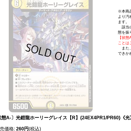
※本商
より汚
ます。
該当の
態を振
【状態
ことは
また、
できか
態A-〕光鎧龍ホーリーグレイス【R】{24EX4PR1/PR60}《光
売価格
:
260円
(税込)