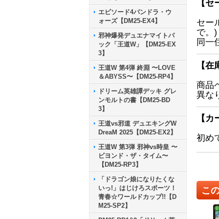
【セ
エピソード4パンドラ・ウ
ォーズ【DM25-EX4】
セー
で。)
邪神爆発デュエナマイトパ
同一
ック「王道W」【DM25-EX
3】
【在
王道W 第4弾 終淵 〜LOVE
＆ABYSS〜【DM25-RP4】
商品
ドリーム英雄譚デッキ グレ
異な
ンモルトの書【DM25-BD
3】
【カ
王道vs邪道 デュエキングW
DreaM 2025【DM25-EX2】
初め
王道W 第3弾 邪神vs時皇 〜
ビヨンド・ザ・タイム〜
【DM25-RP3】
「ドラゴン娘になりたくな
いっ!」はじけろスポーツ！
こ
青春☆ワールドカップ!!【D
M25-SP2】