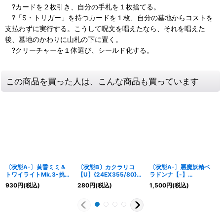
?カードを２枚引き、自分の手札を１枚捨てる。
?「S・トリガー」を持つカードを１枚、自分の墓地からコストを
支払わずに実行する。こうして呪文を唱えたなら、それを唱えた
後、墓地のかわりに山札の下に置く。
?クリーチャーを１体選び、シールド化する。
この商品を買った人は、こんな商品も買っています
〔状態A-〕黄昏ミミ＆
〔状態B〕カクラリコ
〔状態A-〕悪魔妖精ベ
トワイライトMk.3-挑戦
【U】{24EX355/80}
ラドンナ【-】
のヒロイン-【SPR】
《水》
{ART185/5}《多》
930
円
(税込)
280
円
(税込)
1,500
円
(税込)
{25EX1SPR秘2/SPR秘
5}《水》