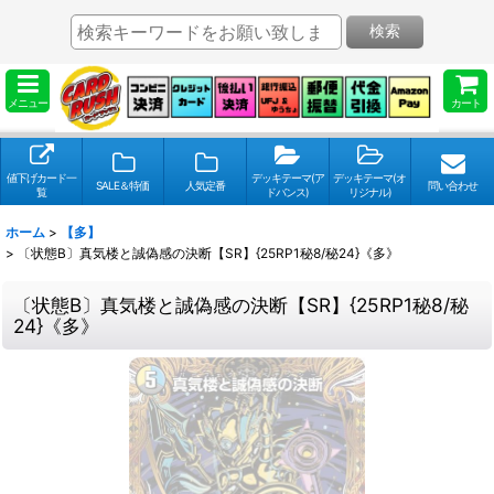
検索
メニュー
カート
値下げカード一
デッキテーマ(ア
デッキテーマ(オ
SALE＆特価
人気定番
問い合わせ
覧
ドバンス)
リジナル)
ホーム
>
【多】
>
〔状態B〕真気楼と誠偽感の決断【SR】{25RP1秘8/秘24}《多》
〔状態B〕真気楼と誠偽感の決断【SR】{25RP1秘8/秘
24}《多》