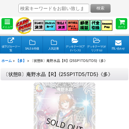
検索
メニュー
カート
値下げカード一
デッキテーマ(ア
デッキテーマ(オ
SALE＆特価
人気定番
問い合わせ
覧
ドバンス)
リジナル)
ホーム
>
【多】
>
〔状態B〕庵野水晶【R】{25SP1TD5/TD5}《多》
〔状態B〕庵野水晶【R】{25SP1TD5/TD5}《多》