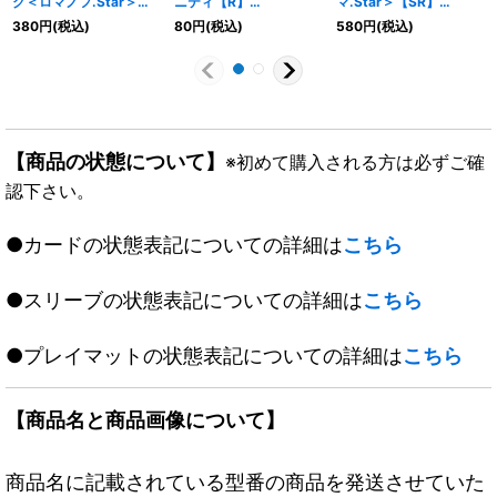
ク＜ロマノフ.Star＞
ニティ【R】
マ.Star＞【SR】
【SR】{RP225A/20}
{25RP1T4/T10}《多》
{RP198B/20}《自然》
380
円
(税込)
80
円
(税込)
580
円
(税込)
《闇》
【商品の状態について】
※初めて購入される方は必ずご確
認下さい。
●カードの状態表記についての詳細は
こちら
●スリーブの状態表記についての詳細は
こちら
●プレイマットの状態表記についての詳細は
こちら
【商品名と商品画像について】
商品名に記載されている型番の商品を発送させていた