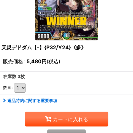
天災デドダム【-】{P32/Y24}《多》
販売価格
:
5,480
円
(税込)
在庫数 3枚
数量
:
返品特約に関する重要事項
カートに入れる