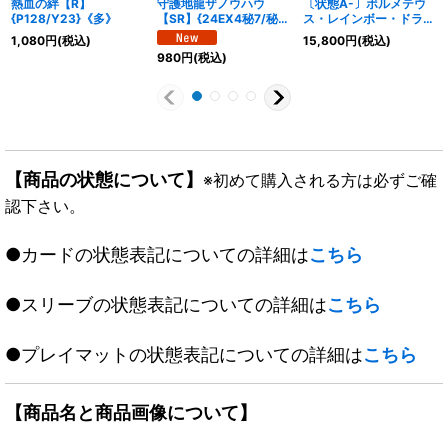
熱血の絆【R】
守護地龍ザノウハウ
〔状態A-〕ボルメテウ
{P128/Y23}《多》
【SR】{24EX4秘7/秘
ス・レインボー・ドラゴ
10}《多》
ン【SR】{24EX4秘3超/
1,080
円
(税込)
15,800
円
(税込)
秘10}《多》
980
円
(税込)
【商品の状態について】
※初めて購入される方は必ずご確
認下さい。
●カードの状態表記についての詳細は
こちら
●スリーブの状態表記についての詳細は
こちら
●プレイマットの状態表記についての詳細は
こちら
【商品名と商品画像について】