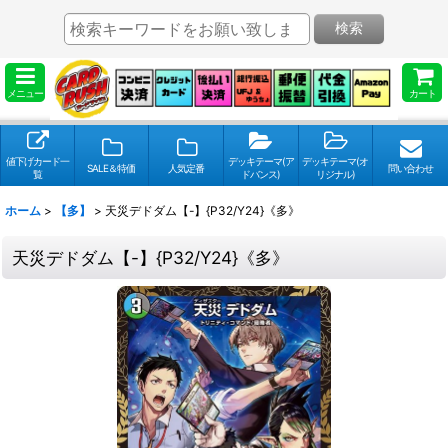
検索
メニュー
カート
値下げカード一
デッキテーマ(ア
デッキテーマ(オ
SALE＆特価
人気定番
問い合わせ
覧
ドバンス)
リジナル)
ホーム
>
【多】
>
天災デドダム【-】{P32/Y24}《多》
天災デドダム【-】{P32/Y24}《多》