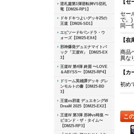
【セ
逆札篇第1弾逆転神VS切札
竜【DM26-RP1】
セー
ドキドキつよいデッキ25の
で。)
王道【DM26-SD1】
同一
エピソード4パンドラ・ウ
ォーズ【DM25-EX4】
【在
邪神爆発デュエナマイトパ
商品
ック「王道W」【DM25-EX
異な
3】
王道W 第4弾 終淵 〜LOVE
【カ
＆ABYSS〜【DM25-RP4】
ドリーム英雄譚デッキ グレ
初め
ンモルトの書【DM25-BD
3】
王道vs邪道 デュエキングW
DreaM 2025【DM25-EX2】
王道W 第3弾 邪神vs時皇 〜
こ
ビヨンド・ザ・タイム〜
【DM25-RP3】