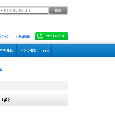
0
カートの中身
ログイン
新規登録
MTG通販
ポケカ通販
}《多》