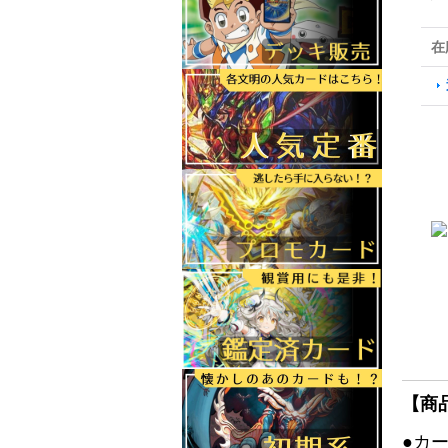
在
【商
●カ