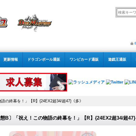
更新情報
ドラゴンボール通販
ワンピカード通販
遊戯王通販
の終幕を！」【R】{24EX2超34/超47}《多》
態B〕「祝え！この物語の終幕を！」【R】{24EX2超34/超47