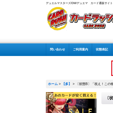
デュエルマスターズ/DM/デュエマ カード通販サイト
問い合わせ
ご利用案内
状態表記
ホーム
>
【多】
>
〔状態B〕「祝え！この物語
〔状