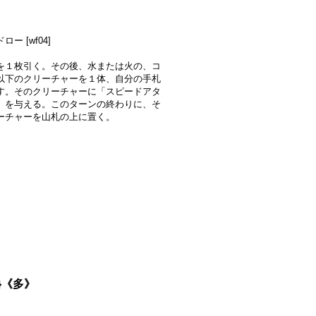
ー [wf04]
を１枚引く。その後、水または火の、コ
以下のクリーチャーを１体、自分の手札
す。そのクリーチャーに「スピードアタ
」を与える。このターンの終わりに、そ
ーチャーを山札の上に置く。
}《多》