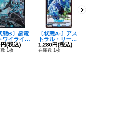
状態B〕超電
〔状態A-〕アス
ファビュラ・ス
〔
トワイライト
トラル・リーフ
ネイル/ゴルチョ
装
SR】{EX08
0円
(税込)
【VR】{EX131/
1,280円
(税込)
ップ・トラップ
80円
(税込)
【
6
5/???}《水》
84}《水》
【R】{23BD63
秘
数 1枚
在庫数 1枚
在庫数 75枚
在
3/60}《自然》
《