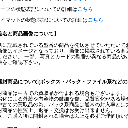
リーブの状態表記についての詳細は
こちら
レイマットの状態表記についての詳細は
こちら
品名と商品画像について】
名に記載されている型番の商品を発送させていただいて
画像はイメージとなっており、画像に掲載されている商
ください。 一部、写真とカードの型番が異なる商品が
番をご確認下さい。
開封商品について(ボックス・パック・ファイル系などの
封商品は中古での買取品が含まれる場合もございます。
劣化による外装や内容物の微細な傷、品質変化がある場
中古での買取品の為、パック系商品は通常の封入率とは
封商品の性質上、返品・交換はお受け出来ません。
入、ご購入後に開封される場合は以上を必ずご理解頂い