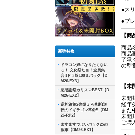
●ス
●プ
【商
商品
新弾特集
商品
了承
ドラゴン娘になりたくない
の型
っ！ 文化祭だョ！全員集
合!!ドラ娘100％パック【D
M26-EX3】
【未
悪感謝祭カリスマBEST【D
M26-EX2】
未開
経年
逆札篇第2弾燃えろ禁断!逆
また
転のドギラゴン革命!!【DM
26-RP2】
未開
ご購
ますますつよいパック25の
援軍【DM26-EX1】