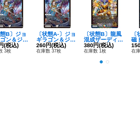
態B〕ジョ
〔状態A-〕ジョ
〔状態B〕龍風
〔
ゴン＆ジョ
ギラゴン＆ジョ
混成ザーディク
磁
〜Jの旅
円
(税込)
ニー〜Jの旅
260円
(税込)
リカ【SR】{25
380円
(税込)
Σ【
15
【SR】{26
路〜【SR】{26
SP16/16}《多》
19
 3枚
在庫数 37枚
在庫数 1枚
在庫
N1/12}
SD1N1/12}
》
《無》