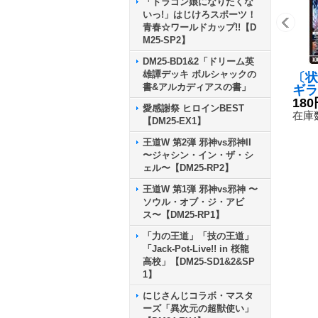
「ドラゴン娘になりたくな
いっ!」はじけろスポーツ！
青春☆ワールドカップ!!【D
M25-SP2】
DM25-BD1&2「ドリーム英
雄譚デッキ ボルシャックの
〔状
書&アルカディアスの書」
ギラ
ニー
180
愛感謝祭 ヒロインBEST
路〜
在庫数
【DM25-EX1】
SD1
《無
王道W 第2弾 邪神vs邪神II
〜ジャシン・イン・ザ・シ
ェル〜【DM25-RP2】
王道W 第1弾 邪神vs邪神 〜
ソウル・オブ・ジ・アビ
ス〜【DM25-RP1】
「力の王道」「技の王道」
「Jack-Pot-Live!! in 桜龍
高校」【DM25-SD1&2&SP
1】
にじさんじコラボ・マスタ
ーズ「異次元の超獣使い」