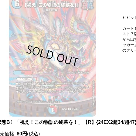
ビビッドロ
カード
スト７
から出
ッカー
のクリ
態B〕「祝え！この物語の終幕を！」【R】{24EX2超34/超47
売価格
:
80円
(税込)