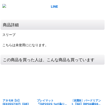
商品詳細
スリーブ
こちらは未使用にになります。
この商品を買った人は、こんな商品も買っています
アネモIII【U】
プレイマット
〔状態B〕バードリアン
{EX0557/87}《GR》
『[GP2025-1st]偽りの
ト【SE】{RP04裁S9