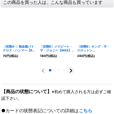
この商品を買った人は、こんな商品も買っています
〔状態A-〕熱血龍バト
〔状態B〕メラビート・
〔状態B〕キング・ザ・
クロス・ハンマー【R】
ザ・ジョニー【MAS】
スロットン
{RP2120/76}《火》
{EX19M35/M40}
7/7777777【SR】
70
円
(税込)
180
円
(税込)
280
円
(税込)
《火》
{RP06S1/S10}《無》
【商品の状態について】
※初めて購入される方は必ずご確
認下さい。
●カードの状態表記についての詳細は
こちら