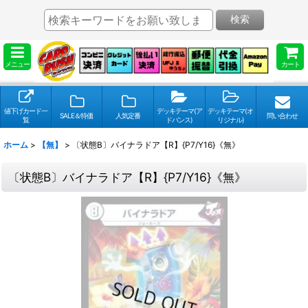
検索
メニュー
カート
値下げカード一
デッキテーマ(ア
デッキテーマ(オ
SALE＆特価
人気定番
問い合わせ
覧
ドバンス)
リジナル)
ホーム
>
【無】
>
〔状態B〕バイナラドア【R】{P7/Y16}《無》
〔状態B〕バイナラドア【R】{P7/Y16}《無》