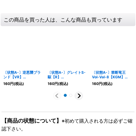
この商品を買った人は、こんな商品も買っています
〔状態A-〕逆悪襲ブラ
〔状態A-〕グレイトS-
〔状態A-〕禁断竜王
ンド【VR】
駆【R】
Vol-Val-8【KGM】
{24EX426/100}《火》
{24EX4PR7/PR60}
{24EX2超8/超47}
160
円
(税込)
160
円
(税込)
160
円
(税込)
《火》
《多》
【商品の状態について】
※初めて購入される方は必ずご確
認下さい。