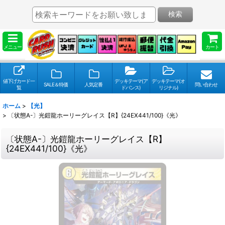
検索
メニュー
カート
値下げカード一
デッキテーマ(ア
デッキテーマ(オ
SALE＆特価
人気定番
問い合わせ
覧
ドバンス)
リジナル)
ホーム
>
【光】
>
〔状態A-〕光鎧龍ホーリーグレイス【R】{24EX441/100}《光》
〔状態A-〕光鎧龍ホーリーグレイス【R】
{24EX441/100}《光》