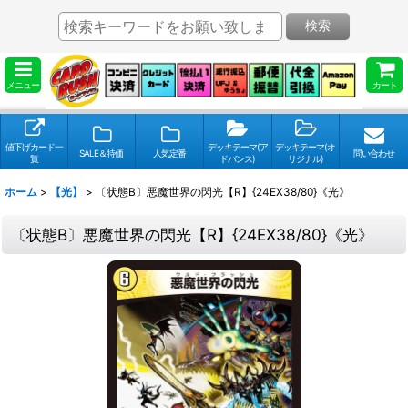
検索
メニュー
カート
値下げカード一
デッキテーマ(ア
デッキテーマ(オ
SALE＆特価
人気定番
問い合わせ
覧
ドバンス)
リジナル)
ホーム
>
【光】
>
〔状態B〕悪魔世界の閃光【R】{24EX38/80}《光》
〔状態B〕悪魔世界の閃光【R】{24EX38/80}《光》