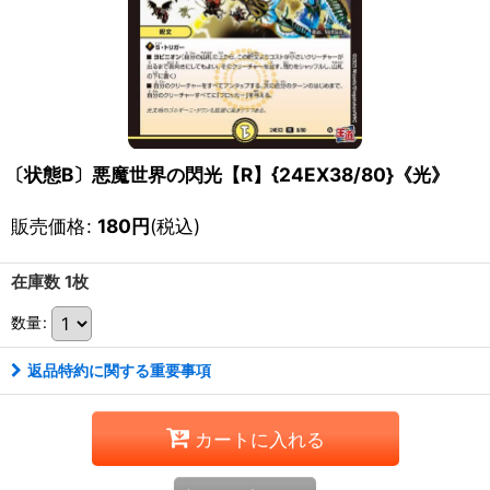
〔状態B〕悪魔世界の閃光【R】{24EX38/80}《光》
販売価格
:
180
円
(税込)
在庫数 1枚
数量
:
返品特約に関する重要事項
カートに入れる