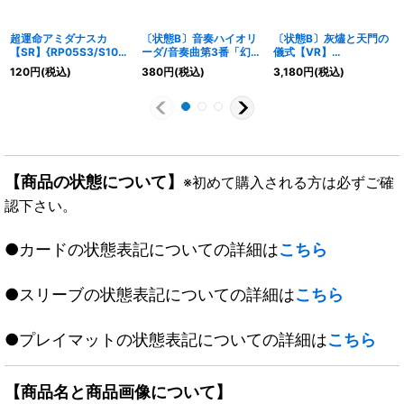
超運命アミダナスカ
〔状態B〕音奏ハイオリ
〔状態B〕灰燼と天門の
【SR】{RP05S3/S10}
ーダ/音奏曲第3番「幻
儀式【VR】
《光》
惑」【VR】
{22RP2SP5/SP5}
120
円
(税込)
380
円
(税込)
3,180
円
(税込)
{EX0521/87}《多》
《多》
【商品の状態について】
※初めて購入される方は必ずご確
認下さい。
●カードの状態表記についての詳細は
こちら
●スリーブの状態表記についての詳細は
こちら
●プレイマットの状態表記についての詳細は
こちら
【商品名と商品画像について】