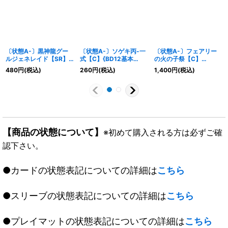
〔状態A-〕黒神龍グー
〔状態A-〕ソゲキ丙-一
〔状態A-〕フェアリー
ルジェネレイド【SR】
式【C】{BD12基本
の火の子祭【C】
{DMX12-b39/???}
Z16/16}《GR》
{ART034/5}《自然》
480
円
(税込)
260
円
(税込)
1,400
円
(税込)
《闇》
【商品の状態について】
※初めて購入される方は必ずご確
認下さい。
●カードの状態表記についての詳細は
こちら
●スリーブの状態表記についての詳細は
こちら
●プレイマットの状態表記についての詳細は
こちら