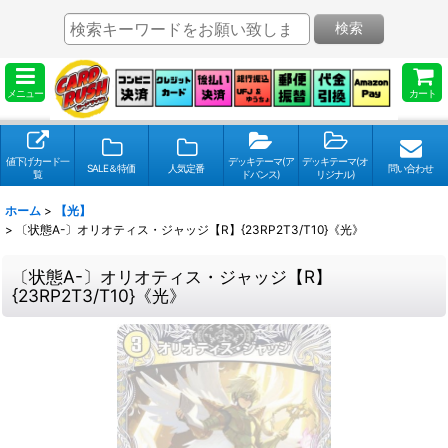
検索
メニュー
カート
値下げカード一
デッキテーマ(ア
デッキテーマ(オ
SALE＆特価
人気定番
問い合わせ
覧
ドバンス)
リジナル)
ホーム
>
【光】
>
〔状態A-〕オリオティス・ジャッジ【R】{23RP2T3/T10}《光》
〔状態A-〕オリオティス・ジャッジ【R】
{23RP2T3/T10}《光》