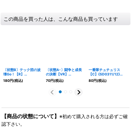
この商品を買った人は、こんな商品も買っています
〔状態B〕テック団の波
〔状態A-〕闘争と成長
一番隊チュチュリス
壊Go！【R】
の決断【VR】
【C】{SD0311/12}
{22RP1TF12/TF20}
{RP228/76}《多》
《火》
180
円
(税込)
70
円
(税込)
80
円
(税込)
《多》
【商品の状態について】
※初めて購入される方は必ずご確
認下さい。