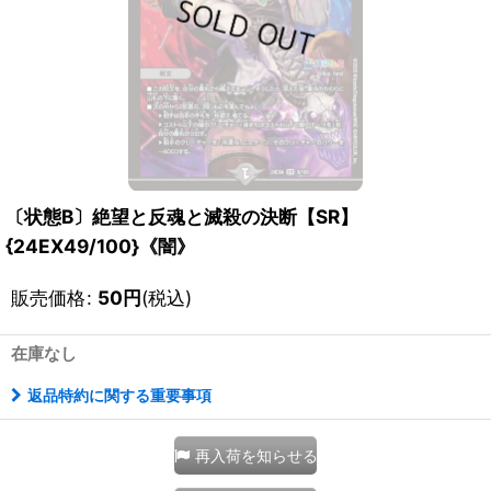
〔状態B〕絶望と反魂と滅殺の決断【SR】
{24EX49/100}《闇》
販売価格
:
50
円
(税込)
在庫なし
返品特約に関する重要事項
再入荷を知らせる