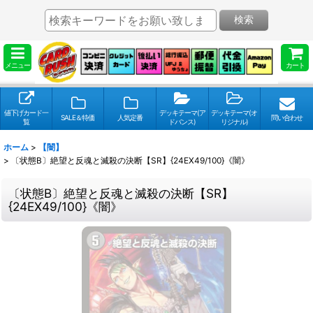
検索
メニュー
カート
値下げカード一
デッキテーマ(ア
デッキテーマ(オ
SALE＆特価
人気定番
問い合わせ
覧
ドバンス)
リジナル)
ホーム
>
【闇】
>
〔状態B〕絶望と反魂と滅殺の決断【SR】{24EX49/100}《闇》
〔状態B〕絶望と反魂と滅殺の決断【SR】
{24EX49/100}《闇》