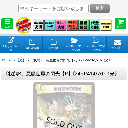
検索
メニュー
カート
値下げカード一
デッキテーマ(ア
デッキテーマ(オ
SALE＆特価
人気定番
問い合わせ
覧
ドバンス)
リジナル)
ホーム
>
【光】
>
〔状態B〕悪魔世界の閃光【R】{24RP414/76}《光》
〔状態B〕悪魔世界の閃光【R】{24RP414/76}《光》