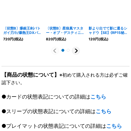
〔状態B〕爆銀王剣バト
〔状態B〕星狼凰マスタ
影より出でて影に還るシ
ガイ刃斗/爆熱王DXバト
ー・オブ・デスティニー
ャドウ【SE】{RP15秘
ガイ銀河【VIC】
【VR】
13/秘15}《多》
720
円
(税込)
820
円
(税込)
120
円
(税込)
{22BD1BE9b/BE10/BE
{DM315/55/Y7}《多》
9a/BE10}《超次元》
【商品の状態について】
※初めて購入される方は必ずご確
認下さい。
●カードの状態表記についての詳細は
こちら
●スリーブの状態表記についての詳細は
こちら
●プレイマットの状態表記についての詳細は
こちら