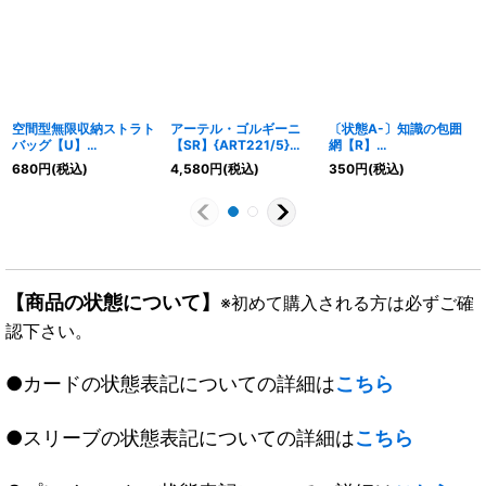
空間型無限収納ストラト
アーテル・ゴルギーニ
〔状態A-〕知識の包囲
バッグ【U】
【SR】{ART221/5}
網【R】
{22RP2X48/74}《自
《闇》
{DMR0521/110}《水》
680
円
(税込)
4,580
円
(税込)
350
円
(税込)
然》
【商品の状態について】
※初めて購入される方は必ずご確
認下さい。
●カードの状態表記についての詳細は
こちら
●スリーブの状態表記についての詳細は
こちら