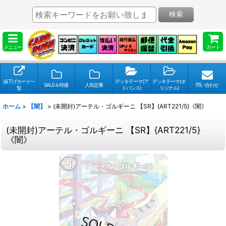
検索
メニュー
カート
値下げカード一
デッキテーマ(ア
デッキテーマ(オ
SALE＆特価
人気定番
問い合わせ
覧
ドバンス)
リジナル)
ホーム
>
【闇】
>
(未開封)アーテル・ゴルギーニ 【SR】{ART221/5}《闇》
(未開封)アーテル・ゴルギーニ 【SR】{ART221/5}
《闇》