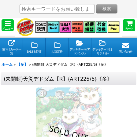
検索
メニュー
カート
値下げカード一
デッキテーマ(ア
デッキテーマ(オ
SALE＆特価
人気定番
問い合わせ
覧
ドバンス)
リジナル)
ホーム
>
【多】
>
(未開封)天災デドダム【R】{ART225/5}《多》
(未開封)天災デドダム【R】{ART225/5}《多》