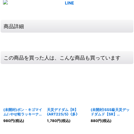
商品詳細
この商品を買った人は、こんな商品も買っています
(未開封)ボン・キゴマイ
天災デドダム【R】
(未開封)SSS級天災デッ
ム/♪やせ蛙ラッキーナン
{ART225/5}《多》
ドダムド【SR】
バーここにあり【R】
{ART222/5}《多》
980
円
(税込)
1,780
円
(税込)
880
円
(税込)
{ART223/5}《水》