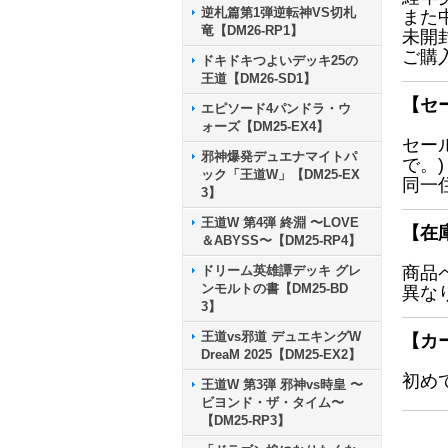
逆札篇第1弾逆転神VS切札
また
竜【DM26-RP1】
未開
ご購
ドキドキつよいデッキ25の
王道【DM26-SD1】
【セ
エピソード4パンドラ・ウ
ォーズ【DM25-EX4】
セー
邪神爆発デュエナマイトパ
で。)
ック「王道W」【DM25-EX
同一
3】
王道W 第4弾 終淵 〜LOVE
【在
＆ABYSS〜【DM25-RP4】
ドリーム英雄譚デッキ グレ
商品
ンモルトの書【DM25-BD
異な
3】
王道vs邪道 デュエキングW
【カ
DreaM 2025【DM25-EX2】
初め
王道W 第3弾 邪神vs時皇 〜
ビヨンド・ザ・タイム〜
【DM25-RP3】