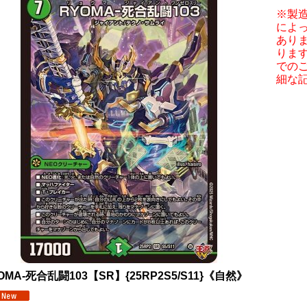
※製
によ
あり
りま
での
細な
OMA-死合乱闘103【SR】{25RP2S5/S11}《自然》