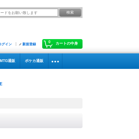
0
カートの中身
ログイン
新規登録
MTG通販
ポケカ通販