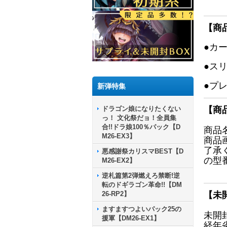
【商
●カ
●ス
●プ
新弾特集
ドラゴン娘になりたくない
【商
っ！ 文化祭だョ！全員集
合!!ドラ娘100％パック【D
商品
M26-EX3】
商品
了承
悪感謝祭カリスマBEST【D
の型
M26-EX2】
逆札篇第2弾燃えろ禁断!逆
転のドギラゴン革命!!【DM
26-RP2】
【未
ますますつよいパック25の
未開
援軍【DM26-EX1】
経年