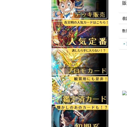
販
在
数