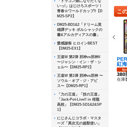
「ドラゴン娘になりたくな
いっ!」はじけろスポーツ！
こ
青春☆ワールドカップ!!【D
M25-SP2】
DM25-BD1&2「ドリーム英
雄譚デッキ ボルシャックの
書&アルカディアスの書」
愛感謝祭 ヒロインBEST
【DM25-EX1】
王道W 第2弾 邪神vs邪神II
PER
〜ジャシン・イン・ザ・シ
紅海
ェル〜【DM25-RP2】
RP2
《多
380
王道W 第1弾 邪神vs邪神 〜
在庫数
ソウル・オブ・ジ・アビ
ス〜【DM25-RP1】
「力の王道」「技の王道」
「Jack-Pot-Live!! in 桜龍
高校」【DM25-SD1&2&SP
1】
にじさんじコラボ・マスタ
ーズ「異次元の超獣使い」