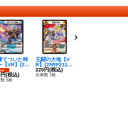
凍てついた時
王闘の大地【V
王座の精霊ファ
無
【VR】{25
R】{25RP211/7
ディオアル【V
0
22/77}《水》
7}《多》
220円
(税込)
R】{25RP26/7
5
1
0円
(税込)
7}《多》
80円
(税込)
在庫数 2枚
在
数 6枚
在庫数 51枚