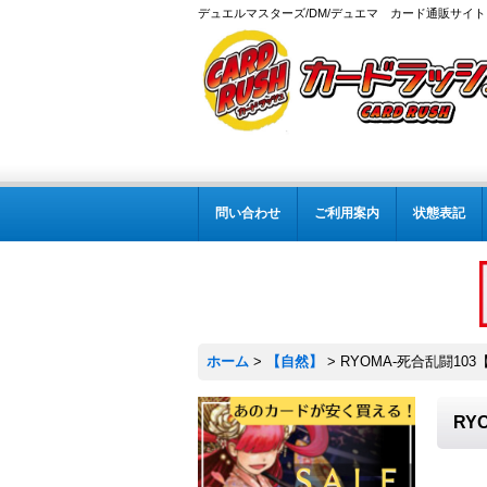
デュエルマスターズ/DM/デュエマ カード通販サイト
問い合わせ
ご利用案内
状態表記
ホーム
>
【自然】
>
RYOMA-死合乱闘103【
RY