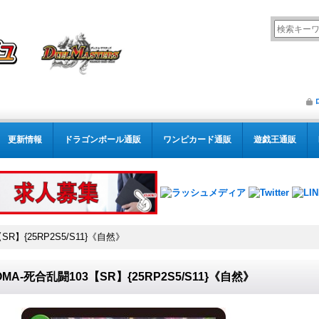
更新情報
ドラゴンボール通販
ワンピカード通販
遊戯王通販
SR】{25RP2S5/S11}《自然》
OMA-死合乱闘103【SR】{25RP2S5/S11}《自然》