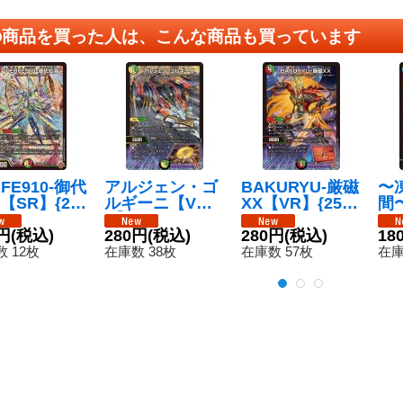
の商品を買った人は、こんな商品も買っています
FE910-御代
アルジェン・ゴ
BAKURYU-厳磁
〜
【SR】{25
ルギーニ【V
XX【VR】{25R
間〜
S8/S11}
R】{25RP27/7
P210/77}《多》
RP
》
円
(税込)
7}《多》
280円
(税込)
280円
(税込)
18
 12枚
在庫数 38枚
在庫数 57枚
在庫