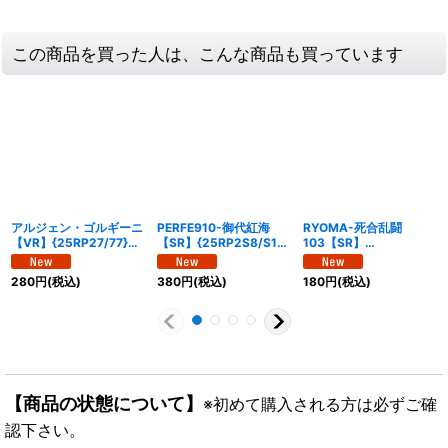
この商品を買った人は、こんな商品も買っています
アルジェン・ゴルギーニ
PERFE910-御代紅海
RYOMA-死合乱闘
【VR】{25RP27/77}
【SR】{25RP2S8/S11}
103【SR】
《多》
《多》
{25RP2S5/S11}《自
然》
280
円
(税込)
380
円
(税込)
180
円
(税込)
【商品の状態について】
※初めて購入される方は必ずご確
認下さい。