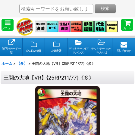
検索
メニュー
カート
値下げカード一
デッキテーマ(ア
デッキテーマ(オ
SALE＆特価
人気定番
問い合わせ
覧
ドバンス)
リジナル)
ホーム
>
【多】
>
王闘の大地【VR】{25RP211/77}《多》
王闘の大地【VR】{25RP211/77}《多》