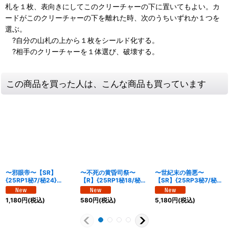
札を１枚、表向きにしてこのクリーチャーの下に置いてもよい。カ
ードがこのクリーチャーの下を離れた時、次のうちいずれか１つを
選ぶ。
?自分の山札の上から１枚をシールド化する。
?相手のクリーチャーを１体選び、破壊する。
この商品を買った人は、こんな商品も買っています
〜邪眼帝〜【SR】
〜不死の黄昏司祭〜
〜世紀末の善悪〜
{25RP1秘7/秘24}
【R】{25RP1秘18/秘
【SR】{25RP3秘7/秘
《多》
24}《多》
24}《多》
1,180
円
(税込)
580
円
(税込)
5,180
円
(税込)