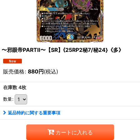
〜邪眼帝PARTII〜【SR】{25RP2秘7/秘24}《多》
販売価格
:
880
円
(税込)
在庫数 4枚
数量
:
返品特約に関する重要事項
カートに入れる