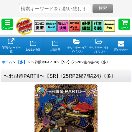
検索
メニュー
カート
値下げカード一
デッキテーマ(ア
デッキテーマ(オ
SALE＆特価
人気定番
問い合わせ
覧
ドバンス)
リジナル)
ホーム
>
【多】
>
〜邪眼帝PARTII〜【SR】{25RP2秘7/秘24}《多》
〜邪眼帝PARTII〜【SR】{25RP2秘7/秘24}《多》