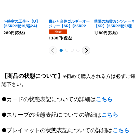
〜時空の工兵〜【U】
轟シャ合体ゴルギーオー
華謡の精霊カンツォーネ
{25RP2秘19/秘24}
ジャー【SR】{25RP2秘
【SR】{25RP2秘2/秘
《水》
8/秘24}《多》
24}《光》
280
円
(税込)
1,180
円
(税込)
1,180
円
(税込)
【商品の状態について】
※初めて購入される方は必ずご確
認下さい。
●カードの状態表記についての詳細は
こちら
●スリーブの状態表記についての詳細は
こちら
●プレイマットの状態表記についての詳細は
こちら