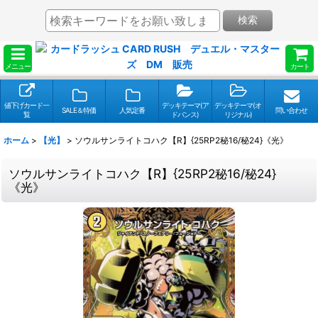
検索
メニュー
カート
値下げカード一
デッキテーマ(ア
デッキテーマ(オ
SALE＆特価
人気定番
問い合わせ
覧
ドバンス)
リジナル)
ホーム
>
【光】
>
ソウルサンライトコハク【R】{25RP2秘16/秘24}《光》
ソウルサンライトコハク【R】{25RP2秘16/秘24}
《光》