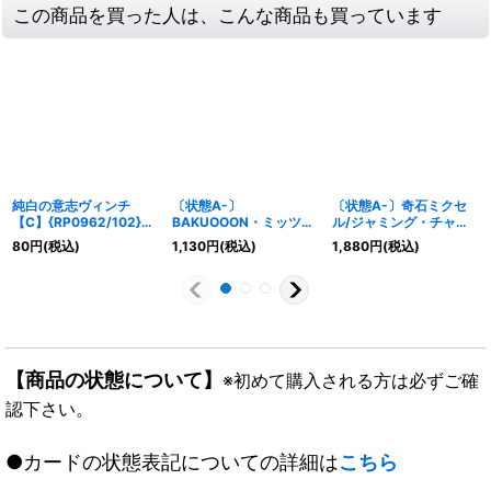
この商品を買った人は、こんな商品も買っています
純白の意志ヴィンチ
〔状態A-〕
〔状態A-〕奇石ミクセ
【C】{RP0962/102}
BAKUOOON・ミッツァ
ル/ジャミング・チャフ
《GR》
イル【SR】{23EX2超
【R】{23EX2超G11/超
80
円
(税込)
1,130
円
(税込)
1,880
円
(税込)
G5/超G12}《火》
G12}《光》
【商品の状態について】
※初めて購入される方は必ずご確
認下さい。
●カードの状態表記についての詳細は
こちら