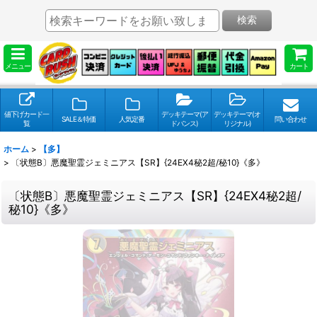
検索
メニュー
カート
値下げカード一
デッキテーマ(ア
デッキテーマ(オ
SALE＆特価
人気定番
問い合わせ
覧
ドバンス)
リジナル)
ホーム
>
【多】
>
〔状態B〕悪魔聖霊ジェミニアス【SR】{24EX4秘2超/秘10}《多》
〔状態B〕悪魔聖霊ジェミニアス【SR】{24EX4秘2超/
秘10}《多》