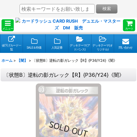
検索
メニュー
カート
値下げカード一
デッキテーマ(ア
デッキテーマ(オ
SALE＆特価
人気定番
問い合わせ
覧
ドバンス)
リジナル)
ホーム
>
【闇】
>
〔状態B〕逆転の影ガレック【R】{P36/Y24}《闇》
〔状態B〕逆転の影ガレック【R】{P36/Y24}《闇》