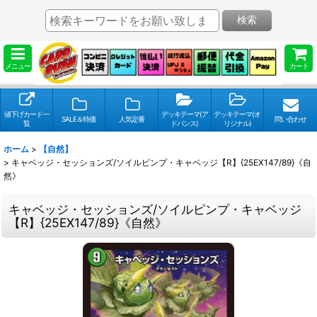
検索
メニュー
カート
値下げカード一
デッキテーマ(ア
デッキテーマ(オ
SALE＆特価
人気定番
問い合わせ
覧
ドバンス)
リジナル)
ホーム
>
【自然】
>
キャベッジ・セッションズ/ソイルピンプ・キャベッジ【R】{25EX147/89}《自
然》
キャベッジ・セッションズ/ソイルピンプ・キャベッジ
【R】{25EX147/89}《自然》