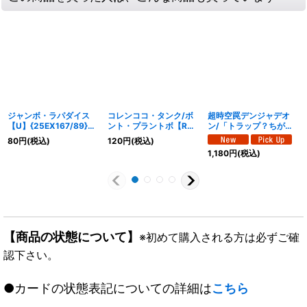
ジャンボ・ラパダイス
コレンココ・タンク/ボ
超時空罠デンジャデオ
【U】{25EX167/89}
ント・プラントボ【R】
ン/「トラップ？ちがう
《自然》
{25EX148/89}《自然》
わ、お願いしてるだ
80
円
(税込)
120
円
(税込)
け！」【VR】
1,180
円
(税込)
{25EX129/89}《自然》
【商品の状態について】
※初めて購入される方は必ずご確
認下さい。
●カードの状態表記についての詳細は
こちら