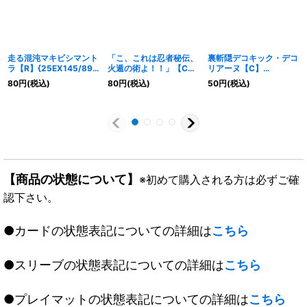
走る混沌マキビシマント
「こ、これは忍者秘伝、
裏斬隠デコキック・デコ
ラ【R】{25EX145/89}
火遁の術よ！！」【C】
リアーヌ【C】
《闇》
{25EX181/89}《闇》
{25EX173/89}《光》
80
円
(税込)
80
円
(税込)
50
円
(税込)
【商品の状態について】
※初めて購入される方は必ずご確
認下さい。
●カードの状態表記についての詳細は
こちら
●スリーブの状態表記についての詳細は
こちら
●プレイマットの状態表記についての詳細は
こちら