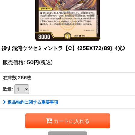
躱す混沌ウツセミマントラ【C】{25EX172/89}《光》
販売価格
:
50
円
(税込)
在庫数 256枚
数量
:
返品特約に関する重要事項
カートに入れる