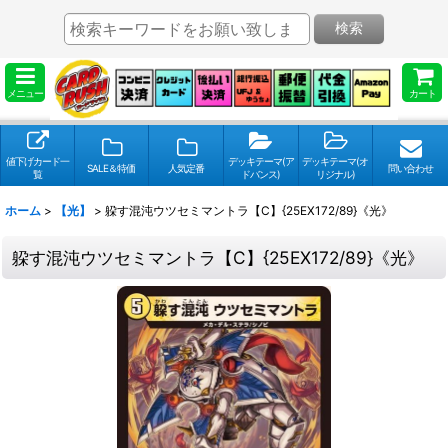
検索
メニュー
カート
値下げカード一
デッキテーマ(ア
デッキテーマ(オ
SALE＆特価
人気定番
問い合わせ
覧
ドバンス)
リジナル)
ホーム
>
【光】
>
躱す混沌ウツセミマントラ【C】{25EX172/89}《光》
躱す混沌ウツセミマントラ【C】{25EX172/89}《光》