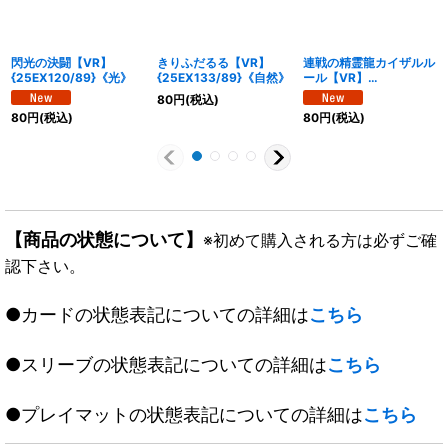
閃光の決闘【VR】
きりふだるる【VR】
連戦の精霊龍カイザルル
{25EX120/89}《光》
{25EX133/89}《自然》
ール【VR】
{25EX118/89}《光》
80
円
(税込)
80
円
(税込)
80
円
(税込)
【商品の状態について】
※初めて購入される方は必ずご確
認下さい。
●カードの状態表記についての詳細は
こちら
●スリーブの状態表記についての詳細は
こちら
●プレイマットの状態表記についての詳細は
こちら