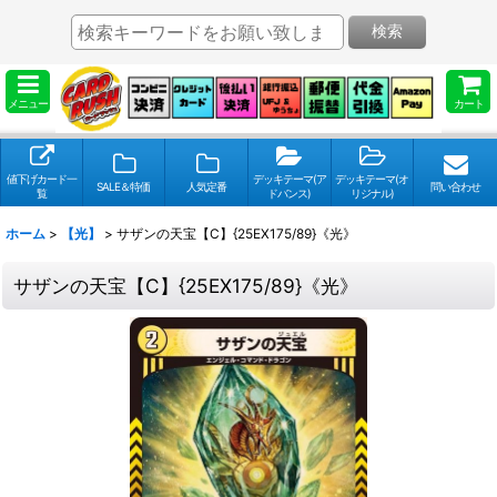
検索
メニュー
カート
値下げカード一
デッキテーマ(ア
デッキテーマ(オ
SALE＆特価
人気定番
問い合わせ
覧
ドバンス)
リジナル)
ホーム
>
【光】
>
サザンの天宝【C】{25EX175/89}《光》
サザンの天宝【C】{25EX175/89}《光》