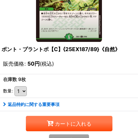
ボント・プラントボ【C】{25EX187/89}《自然》
販売価格
:
50
円
(税込)
在庫数 9枚
数量
:
返品特約に関する重要事項
カートに入れる