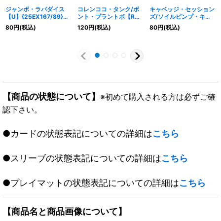
ジャンボ・ラパダイス
コレンココ・タンク/ボ
キャベッジ・セッション
【U】{25EX167/89}
ント・プラントボ【R】
ズ/ソイルピンプ・キャ
《自然》
{25EX148/89}《自然》
ベッジ【R】
80
円
(税込)
120
円
(税込)
80
円
(税込)
{25EX147/89}《自然》
【商品の状態について】
※初めて購入される方は必ずご確
認下さい。
●カードの状態表記についての詳細は
こちら
●スリーブの状態表記についての詳細は
こちら
●プレイマットの状態表記についての詳細は
こちら
【商品名と商品画像について】