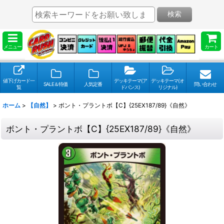
検索
メニュー
カート
値下げカード一
デッキテーマ(ア
デッキテーマ(オ
SALE＆特価
人気定番
問い合わせ
覧
ドバンス)
リジナル)
ホーム
>
【自然】
>
ボント・プラントボ【C】{25EX187/89}《自然》
ボント・プラントボ【C】{25EX187/89}《自然》