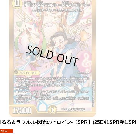
るる＆ラフルル-閃光のヒロイン-【SPR】{25EX1SPR秘1/SP