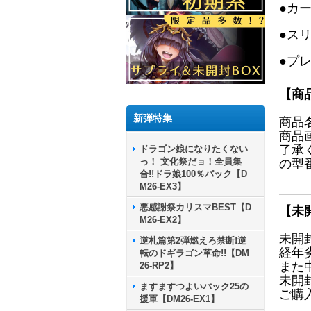
●カ
●ス
●プ
【商
新弾特集
商品
商品
了承
ドラゴン娘になりたくない
っ！ 文化祭だョ！全員集
の型
合!!ドラ娘100％パック【D
M26-EX3】
悪感謝祭カリスマBEST【D
【未
M26-EX2】
未開
逆札篇第2弾燃えろ禁断!逆
経年
転のドギラゴン革命!!【DM
また
26-RP2】
未開
ますますつよいパック25の
ご購
援軍【DM26-EX1】