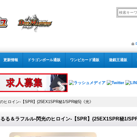
更新情報
ドラゴンボール通販
ワンピカード通販
遊戯王通販
ロイン-【SPR】{25EX1SPR秘1/SPR秘5}《光》
るる＆ラフルル-閃光のヒロイン-【SPR】{25EX1SPR秘1/SP