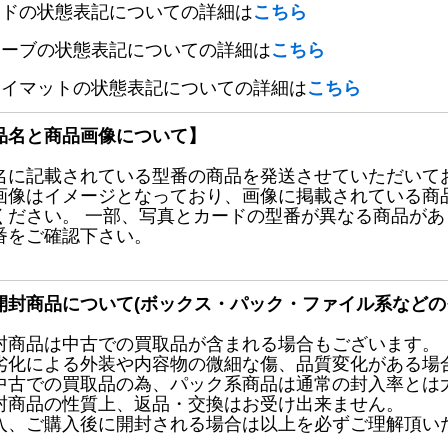
ードの状態表記についての詳細は
こちら
リーブの状態表記についての詳細は
こちら
レイマットの状態表記についての詳細は
こちら
品名と商品画像について】
名に記載されている型番の商品を発送させていただいて
画像はイメージとなっており、画像に掲載されている商
ください。 一部、写真とカードの型番が異なる商品が
番をご確認下さい。
開封商品について(ボックス・パック・ファイル系などの
封商品は中古での買取品が含まれる場合もございます。
劣化による外装や内容物の微細な傷、品質変化がある場
中古での買取品の為、パック系商品は通常の封入率とは
封商品の性質上、返品・交換はお受け出来ません。
入、ご購入後に開封される場合は以上を必ずご理解頂い