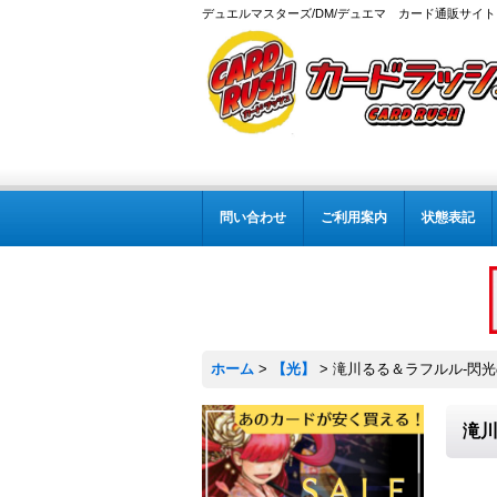
デュエルマスターズ/DM/デュエマ カード通販サイト
問い合わせ
ご利用案内
状態表記
ホーム
>
【光】
>
滝川るる＆ラフルル-閃光のヒ
滝川