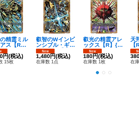
の精霊ミル
叡智のWインビ
叡光の精霊アレ
天
アス【R】
ンシブル・ギャ
ックス【R】{25
【R
BD2SP7/SP
ラクシー【S
BD2SP5/SP7}
P6
《多》
80円
(税込)
R】{26RP1秘2/
1,480円
(税込)
《多》
180円
(税込)
38
秘24}《光》
 15枚
在庫数 1点
在庫数 1枚
在庫