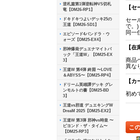
逆札篇第1弾逆転神VS切札
【セ
竜【DM26-RP1】
ドキドキつよいデッキ25の
セー
王道【DM26-SD1】
で。)
同一
エピソード4パンドラ・ウ
ォーズ【DM25-EX4】
【在
邪神爆発デュエナマイトパ
ック「王道W」【DM25-EX
商品
3】
異な
王道W 第4弾 終淵 〜LOVE
＆ABYSS〜【DM25-RP4】
【カ
ドリーム英雄譚デッキ グレ
ンモルトの書【DM25-BD
初め
3】
王道vs邪道 デュエキングW
DreaM 2025【DM25-EX2】
王道W 第3弾 邪神vs時皇 〜
ビヨンド・ザ・タイム〜
こ
【DM25-RP3】