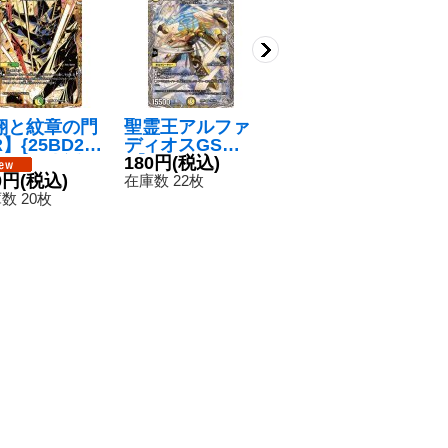
翔と紋章の門
聖霊王アルファ
連戦の精霊龍カ
サ
】{25BD2S
ディオスGS【S
イザルルール
【
/SP7}《多》
R】{25RP2TR3/
180円
(税込)
【VR】{25EX11
5
8
0円
(税込)
TR9}《光》
8/89}《光》
80円
(税込)
在庫数 22枚
在
数 20枚
在庫数 1枚