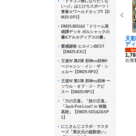
「ドラゴン娘になりたくな
いっ!」はじけろスポーツ！
青春☆ワールドカップ!!【D
M25-SP2】
DM25-BD1&2「ドリーム英
雄譚デッキ ボルシャックの
書&アルカディアスの書」
天彩
ディ
愛感謝祭 ヒロインBEST
{25
【DM25-EX1】
7}
1,7
在庫数
王道W 第2弾 邪神vs邪神II
〜ジャシン・イン・ザ・シ
ェル〜【DM25-RP2】
王道W 第1弾 邪神vs邪神 〜
ソウル・オブ・ジ・アビ
ス〜【DM25-RP1】
「力の王道」「技の王道」
「Jack-Pot-Live!! in 桜龍
高校」【DM25-SD1&2&SP
1】
にじさんじコラボ・マスタ
ーズ「異次元の超獣使い」