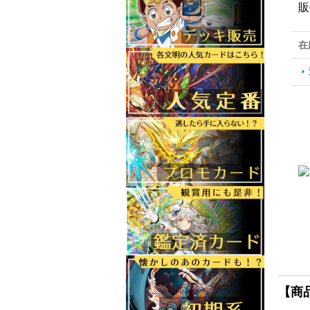
販
在
【商