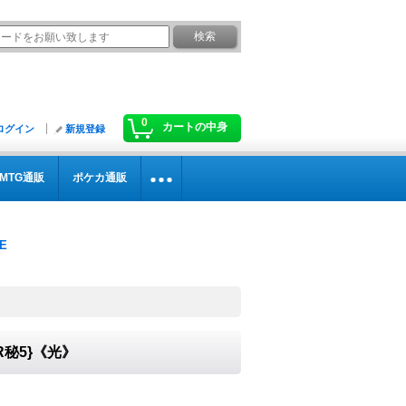
0
カートの中身
ログイン
新規登録
MTG通販
ポケカ通販
R秘5}《光》