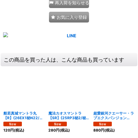
再入荷を知らせる
お気に入り登録
この商品を買った人は、こんな商品も買っています
般若真城マントラ丸
魔法カオスマントラ
超愛銀河クエーサー・ラ
【R】{26EX1秘N22/秘
【SR】{25RP3秘2/秘
ブエクスパンジョン
N25}《多》
24}《光》
【SPR】{25EX1SPR秘
5/SPR秘5}《多》
120
円
(税込)
280
円
(税込)
880
円
(税込)