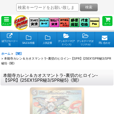
検索
メニュー
カート
値下げカード一
デッキテーマ(ア
デッキテーマ(オ
SALE＆特価
人気定番
問い合わせ
覧
ドバンス)
リジナル)
ホーム
>
【闇】
>
本能寺カレン＆カオスマントラ-裏切のヒロイン-【SPR】{25EX1SPR秘3/SPR
秘5}《闇》
本能寺カレン＆カオスマントラ-裏切のヒロイン-
【SPR】{25EX1SPR秘3/SPR秘5}《闇》