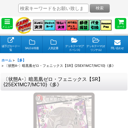
検索
メニュー
カート
値下げカード一
デッキテーマ(ア
デッキテーマ(オ
SALE＆特価
人気定番
問い合わせ
覧
ドバンス)
リジナル)
ホーム
>
【多】
>
〔状態A-〕暗黒凰ゼロ・フェニックス【SR】{25EX1MC7/MC10}《多》
〔状態A-〕暗黒凰ゼロ・フェニックス【SR】
{25EX1MC7/MC10}《多》