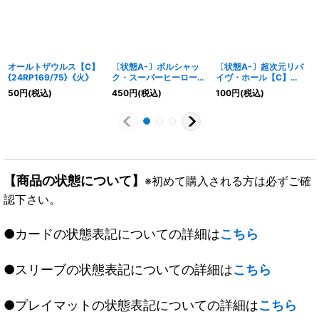
オールトザウルス【C】
〔状態A-〕ボルシャッ
〔状態A-〕超次元リバ
{24RP169/75}《火》
ク・スーパーヒーロー/
イヴ・ホール【C】
超英雄タイム【R】
{DM3693/110}《闇》
50
円
(税込)
450
円
(税込)
100
円
(税込)
{25EX3TF6/TF40}
《火》
【商品の状態について】
※初めて購入される方は必ずご確
認下さい。
●カードの状態表記についての詳細は
こちら
●スリーブの状態表記についての詳細は
こちら
●プレイマットの状態表記についての詳細は
こちら