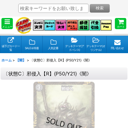
検索
メニュー
カート
値下げカード一
デッキテーマ(ア
デッキテーマ(オ
SALE＆特価
人気定番
問い合わせ
覧
ドバンス)
リジナル)
ホーム
>
【闇】
>
〔状態C〕邪侵入【R】{P50/Y21}《闇》
〔状態C〕邪侵入【R】{P50/Y21}《闇》