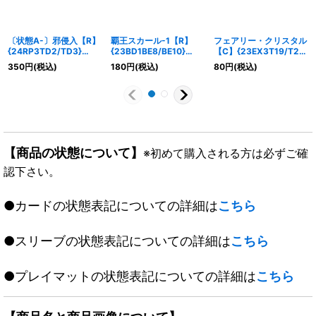
〔状態A-〕邪侵入【R】
覇王スカール-1【R】
フェアリー・クリスタル
{24RP3TD2/TD3}
{23BD1BE8/BE10}
【C】{23EX3T19/T20}
《闇》
《多》
《自然》
350
円
(税込)
180
円
(税込)
80
円
(税込)
【商品の状態について】
※初めて購入される方は必ずご確
認下さい。
●カードの状態表記についての詳細は
こちら
●スリーブの状態表記についての詳細は
こちら
●プレイマットの状態表記についての詳細は
こちら