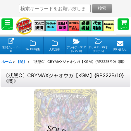
検索
メニュー
カート
値下げカード一
デッキテーマ(ア
デッキテーマ(オ
SALE＆特価
人気定番
問い合わせ
覧
ドバンス)
リジナル)
ホーム
>
【闇】
>
〔状態C〕CRYMAXジャオウガ【KGM】{RP222B/10}《闇》
〔状態C〕CRYMAXジャオウガ【KGM】{RP222B/10}
《闇》