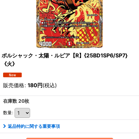
ボルシャック・太陽・ルピア【R】{25BD1SP6/SP7}
《火》
販売価格
:
180
円
(税込)
在庫数 20枚
数量
:
返品特約に関する重要事項