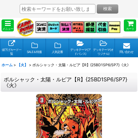
検索
メニュー
カート
値下げカード一
デッキテーマ(ア
デッキテーマ(オ
SALE＆特価
人気定番
問い合わせ
覧
ドバンス)
リジナル)
ホーム
>
【火】
>
ボルシャック・太陽・ルピア【R】{25BD1SP6/SP7}《火》
ボルシャック・太陽・ルピア【R】{25BD1SP6/SP7}
《火》