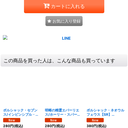
カートに入れる
お気に入り登録
この商品を買った人は、こんな商品も買っています
ボルシャック・セブン
明晰の精霊エバーリエ
ボルシャック・ネオウル
ス/インビンシブル・サ
ス/ホーリー・スパーク
フェウス【SR】
ンバースト【R】
【R】
{25BD1SP3/SP7}
{25BD1SP7/SP7}
{25BD2SP4/SP7}
《多》
280
円
(税込)
280
円
(税込)
380
円
(税込)
《多》
《多》