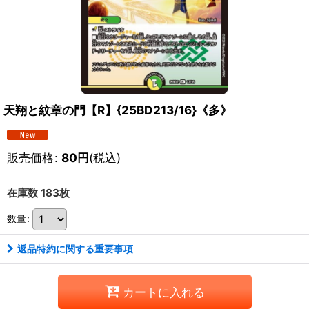
天翔と紋章の門【R】{25BD213/16}《多》
販売価格
:
80
円
(税込)
在庫数 183枚
数量
:
返品特約に関する重要事項
カートに入れる