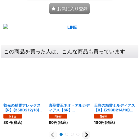
お気に入り登録
この商品を買った人は、こんな商品も買っています
叡光の精霊アレックス
真聖霊王ネオ・アルカデ
天彩の精霊ミルディアス
【R】{25BD212/16}
ィアス【SR】
【R】{25BD214/16}
《多》
{25BD21/16}《光》
《多》
80
円
(税込)
80
円
(税込)
180
円
(税込)