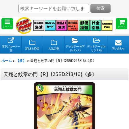
検索
メニュー
カート
値下げカード一
デッキテーマ(ア
デッキテーマ(オ
SALE＆特価
人気定番
問い合わせ
覧
ドバンス)
リジナル)
ホーム
>
【多】
>
天翔と紋章の門【R】{25BD213/16}《多》
天翔と紋章の門【R】{25BD213/16}《多》