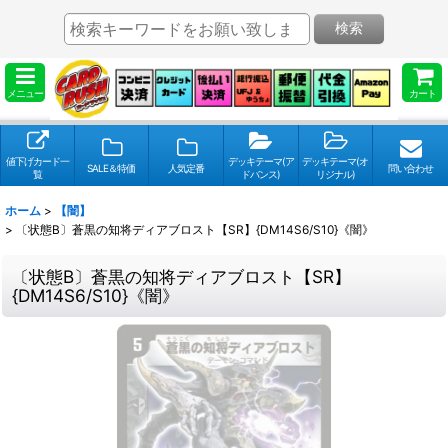
検索
メニュー
カート
値下げカード一
デッキテーマ(ア
デッキテーマ(オ
SALE＆特価
人気定番
問い合わせ
覧
ドバンス)
リジナル)
ホーム
>
【闇】
>
〔状態B〕蒼黒の知将ディアブロスト【SR】{DM14S6/S10}《闇》
〔状態B〕蒼黒の知将ディアブロスト【SR】
{DM14S6/S10}《闇》