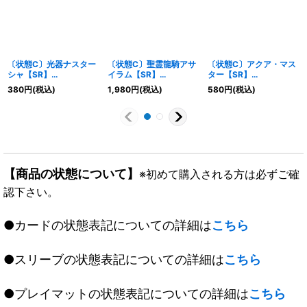
〔状態C〕光器ナスター
〔状態C〕聖霊龍騎アサ
〔状態C〕アクア・マス
シャ【SR】
イラム【SR】
ター【SR】
{DM08S1/S5}《光》
{DM13S3/S5}《多》
{DM09S2/S5}《水》
380
円
(税込)
1,980
円
(税込)
580
円
(税込)
【商品の状態について】
※初めて購入される方は必ずご確
認下さい。
●カードの状態表記についての詳細は
こちら
●スリーブの状態表記についての詳細は
こちら
●プレイマットの状態表記についての詳細は
こちら