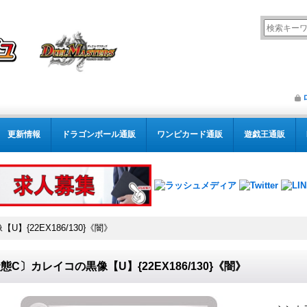
更新情報
ドラゴンボール通販
ワンピカード通販
遊戯王通販
】{22EX186/130}《闇》
態C〕カレイコの黒像【U】{22EX186/130}《闇》