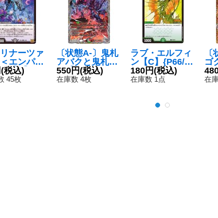
リナーツァ
〔状態A-〕鬼札
ラブ・エルフィ
〔
＜エンパペ.
アバクと鬼札王
ン【C】{P66/Y
ゴ
ar＞【R】{R
円
(税込)
国【SR】{23RP
550円
(税込)
24}《自然》
180円
(税込)
{2
48
15/76}
3TR7/TR9}
24
 45枚
在庫数 4枚
在庫数 1点
在庫
》
《多》