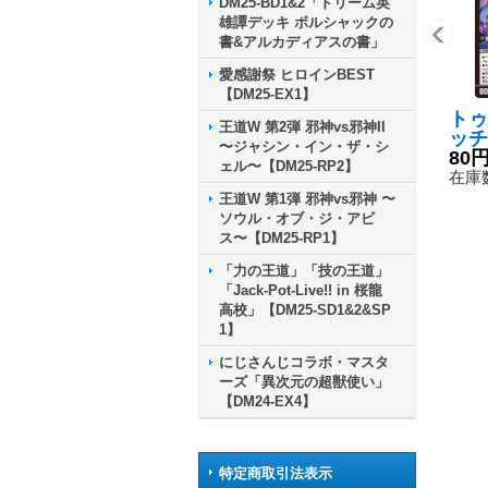
DM25-BD1&2「ドリーム英
雄譚デッキ ボルシャックの
書&アルカディアスの書」
愛感謝祭 ヒロインBEST
【DM25-EX1】
トゥ
王道W 第2弾 邪神vs邪神II
ッチ
〜ジャシン・イン・ザ・シ
St
80
ェル〜【DM25-RP2】
P21
在庫数
《闇
王道W 第1弾 邪神vs邪神 〜
ソウル・オブ・ジ・アビ
ス〜【DM25-RP1】
「力の王道」「技の王道」
「Jack-Pot-Live!! in 桜龍
高校」【DM25-SD1&2&SP
1】
にじさんじコラボ・マスタ
ーズ「異次元の超獣使い」
【DM24-EX4】
特定商取引法表示