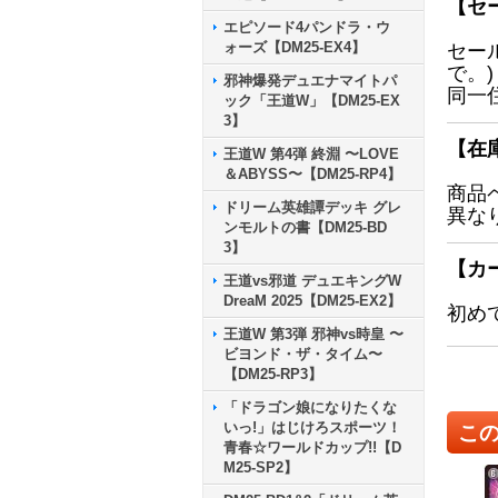
【セ
エピソード4パンドラ・ウ
ォーズ【DM25-EX4】
セー
で。)
邪神爆発デュエナマイトパ
同一
ック「王道W」【DM25-EX
3】
【在
王道W 第4弾 終淵 〜LOVE
＆ABYSS〜【DM25-RP4】
商品
ドリーム英雄譚デッキ グレ
異な
ンモルトの書【DM25-BD
3】
【カ
王道vs邪道 デュエキングW
DreaM 2025【DM25-EX2】
初め
王道W 第3弾 邪神vs時皇 〜
ビヨンド・ザ・タイム〜
【DM25-RP3】
「ドラゴン娘になりたくな
いっ!」はじけろスポーツ！
こ
青春☆ワールドカップ!!【D
M25-SP2】