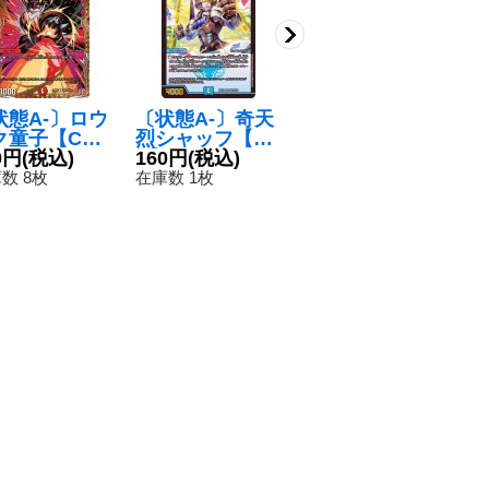
状態A-〕ロウ
〔状態A-〕奇天
爆翠月ドリアン
寒
ク童子【C】
烈シャッフ【V
【U】{24EX37
サ
4RP4秘24/秘
0円
(税込)
R】{BD15SE8/
160円
(税込)
1/80}《自然》
80円
(税込)
R
}《火》
SE10}《水》
《
1
数 8枚
在庫数 1枚
在庫数 54点
在