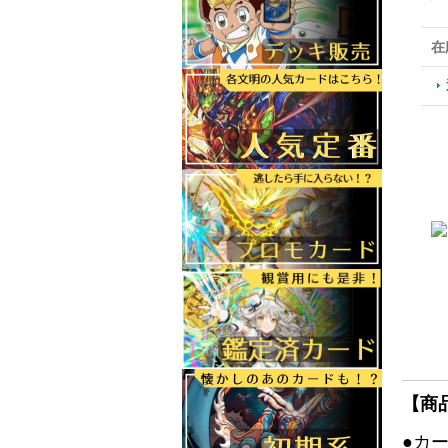
在
【商
●カ