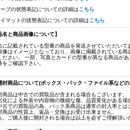
リーブの状態表記についての詳細は
こちら
レイマットの状態表記についての詳細は
こちら
品名と商品画像について】
名に記載されている型番の商品を発送させていただいて
画像はイメージとなっており、画像に掲載されている商
ください。 一部、写真とカードの型番が異なる商品が
番をご確認下さい。
開封商品について(ボックス・パック・ファイル系などの
封商品は中古での買取品が含まれる場合もございます。
劣化による外装や内容物の微細な傷、品質変化がある場
中古での買取品の為、パック系商品は通常の封入率とは
封商品の性質上、返品・交換はお受け出来ません。
入、ご購入後に開封される場合は以上を必ずご理解頂い