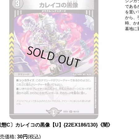
シンカ
である
を置い
から、
時、か
墓地に
態C〕カレイコの黒像【U】{22EX186/130}《闇》
売価格
:
30円
(税込)