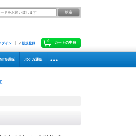
0
カートの中身
ログイン
新規登録
MTG通販
ポケカ通販