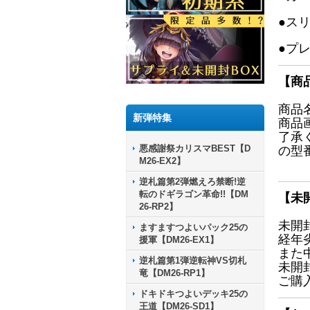
●ス
●プ
【商
商品
新弾特集
商品
了承
悪感謝祭カリスマBEST【D
の型
M26-EX2】
逆札篇第2弾燃えろ禁断!逆
転のドギラゴン革命!!【DM
【未
26-RP2】
未開
ますますつよいパック25の
経年
援軍【DM26-EX1】
また
逆札篇第1弾逆転神VS切札
未開
竜【DM26-RP1】
ご購
ドキドキつよいデッキ25の
王道【DM26-SD1】