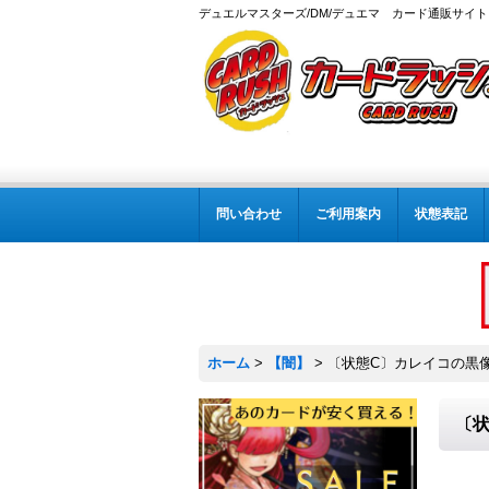
デュエルマスターズ/DM/デュエマ カード通販サイト
問い合わせ
ご利用案内
状態表記
ホーム
>
【闇】
>
〔状態C〕カレイコの黒像【U
〔状