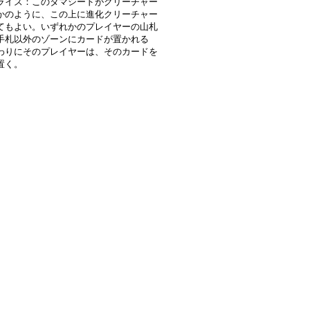
ライズ：このタマシードがクリーチャー
かのように、この上に進化クリーチャー
てもよい。いずれかのプレイヤーの山札
手札以外のゾーンにカードが置かれる
わりにそのプレイヤーは、そのカードを
置く。