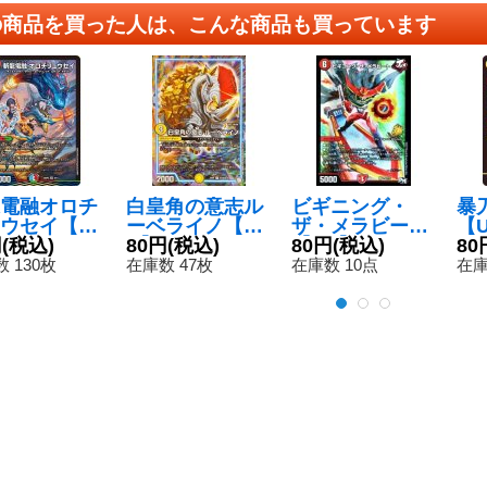
の商品を買った人は、こんな商品も買っています
電融オロチ
白皇角の意志ル
ビギニング・
暴
ウセイ【S
ーベライノ【S
ザ・メラビート
【U
25SP25/1
円
(税込)
R】{EX05S3/S1
80円
(税込)
【SR】{P53/Y1
80円
(税込)
84
80
《多》
0}《GR》
6}《火》
 130枚
在庫数 47枚
在庫数 10点
在庫