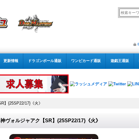
更新情報
ドラゴンボール通販
ワンピカード通販
遊戯王通販
{25SP22/17}《火》
神ヴォルジャアク【SR】{25SP22/17}《火》