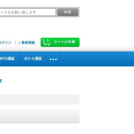
0
カートの中身
ログイン
新規登録
MTG通販
ポケカ通販