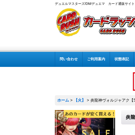
デュエルマスターズ/DM/デュエマ カード通販サイト
問い合わせ
ご利用案内
状態表記
ホーム
>
【火】
>
炎龍神ヴォルジャアク【SR】
炎龍