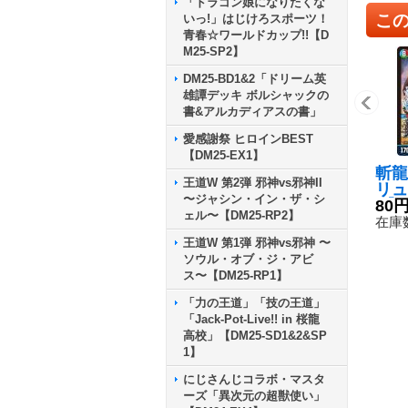
「ドラゴン娘になりたくな
こ
いっ!」はじけろスポーツ！
青春☆ワールドカップ!!【D
M25-SP2】
DM25-BD1&2「ドリーム英
雄譚デッキ ボルシャックの
書&アルカディアスの書」
愛感謝祭 ヒロインBEST
【DM25-EX1】
斬龍
王道W 第2弾 邪神vs邪神II
リュ
〜ジャシン・イン・ザ・シ
R】{
80
ェル〜【DM25-RP2】
7}
在庫数
王道W 第1弾 邪神vs邪神 〜
ソウル・オブ・ジ・アビ
ス〜【DM25-RP1】
「力の王道」「技の王道」
「Jack-Pot-Live!! in 桜龍
高校」【DM25-SD1&2&SP
1】
にじさんじコラボ・マスタ
ーズ「異次元の超獣使い」