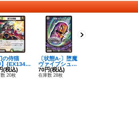
刀の侍猫
〔状態A-〕堕魔
〔状態A-〕封鎖
〔
】{EX1340/
ヴァイプシュ
の誓い玄渦
が
}《多》
円
(税込)
【C】{RP0673/
70円
(税込)
【R】{RP0814/
70円
(税込)
【
1
93}《闇》
95}《光》
7
数 20枚
在庫数 28枚
在庫数 39枚
在