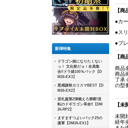
【商
●カ
●ス
●プ
新弾特集
【商
ドラゴン娘になりたくない
っ！ 文化祭だョ！全員集
商品
合!!ドラ娘100％パック【D
商品
M26-EX3】
了承
の型
悪感謝祭カリスマBEST【D
M26-EX2】
逆札篇第2弾燃えろ禁断!逆
転のドギラゴン革命!!【DM
【未
26-RP2】
未開
ますますつよいパック25の
経年
援軍【DM26-EX1】
また