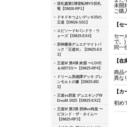
逆札篇第1弾逆転神VS切札
未開
竜【DM26-RP1】
ご購
ドキドキつよいデッキ25の
王道【DM26-SD1】
【セ
エピソード4パンドラ・ウ
セー
ォーズ【DM25-EX4】
で。)
邪神爆発デュエナマイトパ
同一
ック「王道W」【DM25-EX
3】
【在
王道W 第4弾 終淵 〜LOVE
＆ABYSS〜【DM25-RP4】
商品
ドリーム英雄譚デッキ グレ
異な
ンモルトの書【DM25-BD
3】
【カ
王道vs邪道 デュエキングW
DreaM 2025【DM25-EX2】
初め
王道W 第3弾 邪神vs時皇 〜
ビヨンド・ザ・タイム〜
【DM25-RP3】